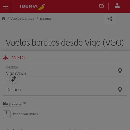
Saltar al contenido principal
Vuelos baratos
Europa
Vuelos baratos desde Vigo (VGO)
VUELO
ORIGEN
Destino
Seleccione
Ida y vuelta
una
opción
Pagar con Avios