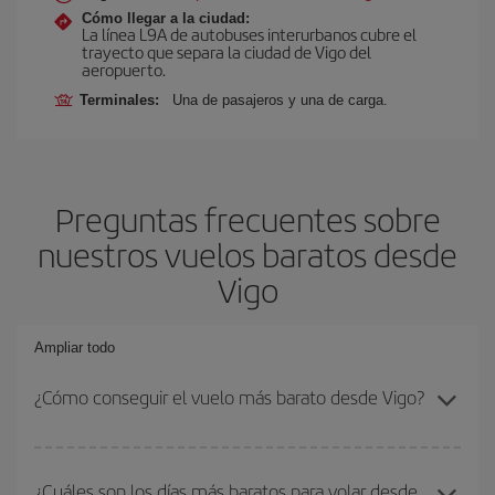
Cómo llegar a la ciudad:
La línea L9A de autobuses interurbanos cubre el
trayecto que separa la ciudad de Vigo del
aeropuerto.
Terminales:
Una de pasajeros y una de carga.
Preguntas frecuentes sobre
nuestros vuelos baratos desde
Vigo
Ampliar todo
¿Cómo conseguir el vuelo más barato desde Vigo?
Podrás ahorrar en tu billete de avión y conseguir el vuelo más
barato si evitas temporadas altas, compras con antelación y
¿Cuáles son los días más baratos para volar desde