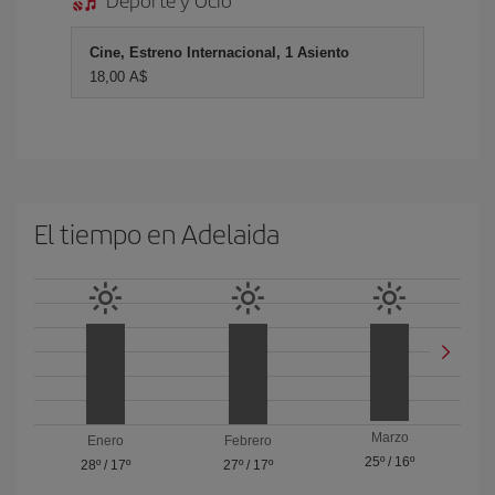
Cine, Estreno Internacional, 1 Asiento
18,00 A$
El tiempo en Adelaida
Marzo
Enero
Febrero
25º
/
16º
28º
/
17º
27º
/
17º