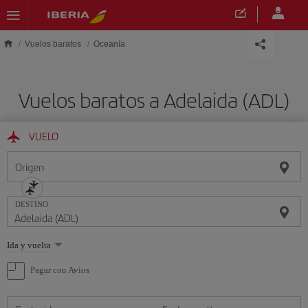
Saltar al contenido principal
Vuelos baratos
Oceanía
Vuelos baratos a Adelaida (ADL)
VUELO
Origen
DESTINO
Seleccione
Ida y vuelta
una
opción
Pagar con Avios