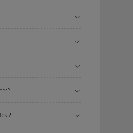
amos?
les”?