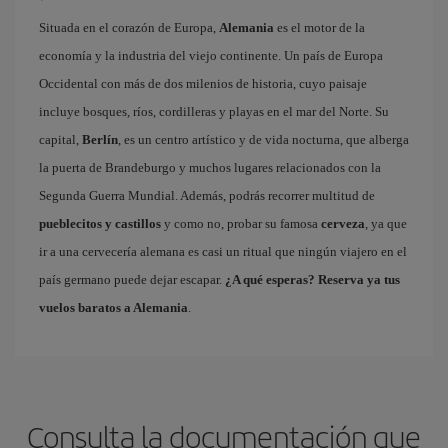
Situada en el corazón de Europa,
Alemania
es el motor de la
economía y la industria del viejo continente. Un país de Europa
Occidental con más de dos milenios de historia, cuyo paisaje
incluye bosques, ríos, cordilleras y playas en el mar del Norte. Su
capital,
Berlín
, es un centro artístico y de vida nocturna, que alberga
la puerta de Brandeburgo y muchos lugares relacionados con la
Segunda Guerra Mundial. Además, podrás recorrer multitud de
pueblecitos y castillos
y como no, probar su famosa
cerveza
, ya que
ir a una cervecería alemana es casi un ritual que ningún viajero en el
país germano puede dejar escapar.
¿A qué esperas? Reserva ya tus
vuelos baratos a Alemania
.
Consulta la documentación que