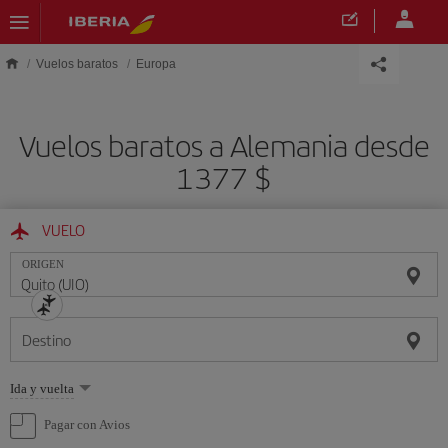
Saltar al contenido principal
Vuelos baratos
Europa
Vuelos baratos a Alemania desde
1377 $
VUELO
ORIGEN
Destino
Seleccione
Ida y vuelta
una
opción
Pagar con Avios