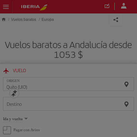
Saltar al contenido principal
Vuelos baratos
Europa
Vuelos baratos a Andalucía desde
1053 $
VUELO
ORIGEN
Destino
Seleccione
Ida y vuelta
una
opción
Pagar con Avios