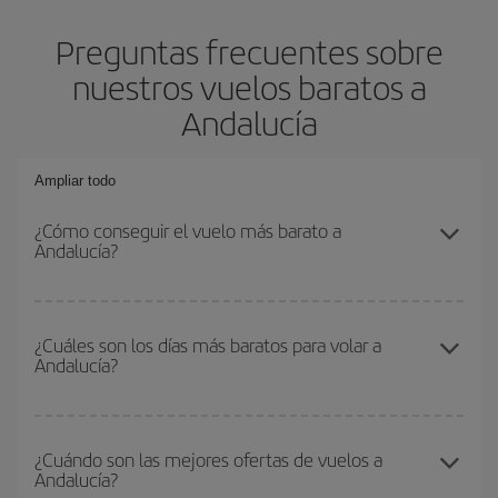
Preguntas frecuentes sobre
nuestros vuelos baratos a
Andalucía
Ampliar todo
¿Cómo conseguir el vuelo más barato a
Andalucía?
Podrás ahorrar en tu billete de avión y conseguir el vuelo más
barato si evitas temporadas altas, compras con antelación y
¿Cuáles son los días más baratos para volar a
Andalucía?
puedes ser flexible con las fechas y horarios de ida y vuelta.
Además, si no tienes decidido un destino concreto para tu viaje,
mira nuestras ofertas y déjate inspirar: seguro que encuentras el
Para saber qué días te saldrá más económico volar, solo tienes
vuelo más barato.
que empezar una consulta en nuestro
buscador de vuelos
¿Cuándo son las mejores ofertas de vuelos a
Andalucía?
baratos
. Dinos desde dónde vuelas, a dónde quieres ir y en qué