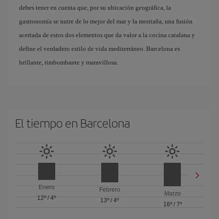
debes tener en cuenta que, por su ubicación geográfica, la
gastronomía se nutre de lo mejor del mar y la montaña, una fusión
acertada de estos dos elementos que da valor a la cocina catalana y
define el verdadero estilo de vida mediterráneo. Barcelona es
brillante, rimbombante y maravillosa.
El tiempo en Barcelona
Enero
Febrero
Marzo
12º
/
4º
13º
/
4º
16º
/
7º