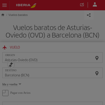
Saltar al contenido principal
Vuelos baratos
Vuelos baratos de Asturias-
Oviedo (OVD) a Barcelona (BCN)
VUELO
ORIGEN
DESTINO
Seleccione
Ida y vuelta
una
opción
Pagar con Avios