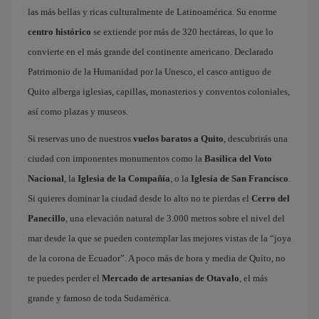
las más bellas y ricas culturalmente de Latinoamérica. Su enorme
centro histórico
se extiende por más de 320 hectáreas, lo que lo
convierte en el más grande del continente americano. Declarado
Patrimonio de la Humanidad por la Unesco, el casco antiguo de
Quito alberga iglesias, capillas, monasterios y conventos coloniales,
así como plazas y museos.
Si reservas uno de nuestros
vuelos baratos a Quito
, descubrirás una
ciudad con imponentes monumentos como la
Basílica del Voto
Nacional
, la
Iglesia de la Compañía
, o la
Iglesia de San Francisco
.
Si quieres dominar la ciudad desde lo alto no te pierdas el
Cerro del
Panecillo
, una elevación natural de 3.000 metros sobre el nivel del
mar desde la que se pueden contemplar las mejores vistas de la “joya
de la corona de Ecuador”. A poco más de hora y media de Quito, no
te puedes perder el
Mercado de artesanías de Otavalo
, el más
grande y famoso de toda Sudamérica.