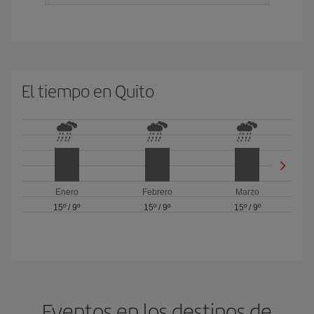
El tiempo en Quito
Enero
Febrero
Marzo
15º
/
9º
15º
/
9º
15º
/
9º
Eventos en los destinos de