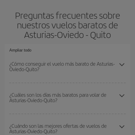
Preguntas frecuentes sobre
nuestros vuelos baratos de
Asturias-Oviedo - Quito
Ampliar todo
¿Cómo conseguir el vuelo más barato de Asturias-
Oviedo-Quito?
Podrás ahorrar en tu billete de avión de Asturias-Oviedo-Quito-
dest y conseguir el vuelo más barato si evitas temporadas altas,
¿Cuáles son los días más baratos para volar de
Asturias-Oviedo-Quito?
compras con antelación y puedes ser flexible con las fechas y
horarios de ida y vuelta.
Para saber qué días te saldrá más económico volar, solo tienes
que empezar una consulta en nuestro
buscador de vuelos
¿Cuándo son las mejores ofertas de vuelos de
Asturias-Oviedo-Quito?
baratos
. Dinos desde dónde vuelas, a dónde quieres ir y en qué