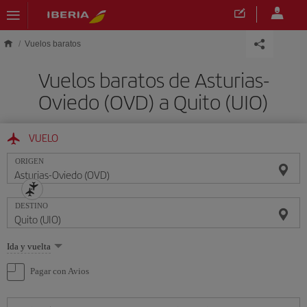
Saltar al contenido principal
Vuelos baratos
Vuelos baratos de Asturias-
Oviedo (OVD) a Quito (UIO)
VUELO
ORIGEN
DESTINO
Seleccione
Ida y vuelta
una
opción
Pagar con Avios