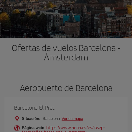
Ofertas de vuelos Barcelona -
Ámsterdam
Aeropuerto de Barcelona
Barcelona-El Prat
Situación:
Barcelona
Ver en mapa
https://www.aena.es/es/josep-
Página web:
tarradellas-barcelona-el-prat.html