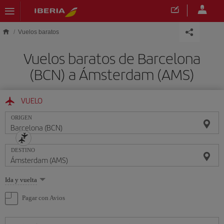
Saltar al contenido principal
Vuelos baratos
Vuelos baratos de Barcelona
(BCN) a Ámsterdam (AMS)
VUELO
ORIGEN
DESTINO
Seleccione
Ida y vuelta
una
opción
Pagar con Avios