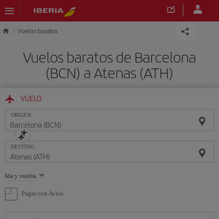
Saltar al contenido principal
Vuelos baratos
Vuelos baratos de Barcelona
(BCN) a Atenas (ATH)
VUELO
ORIGEN
DESTINO
Seleccione
Ida y vuelta
una
opción
Pagar con Avios