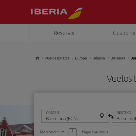
Saltar al contenido principal
Reservar
Gestionar
Vuelos baratos
Europa
Bélgica
Bruselas
Bar
Vuelos 
ORIGEN
DESTINO
Seleccione
Pagar con Avios
Ida y vuelta