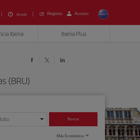
Registro
Acceso
Ayuda
cia Iberia
Iberia Plus
as (BRU)
dulto
Buscar
o día/mes/año
Más Económica