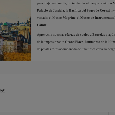
para viajar en familia, no te pierdas el parque temático
M
Palacio de Justicia
, la
Basílica del Sagrado Corazón
y
variada: el Museo
Magritte
, el
Museo de Instrumentos 
Cómic
.
Aprovecha nuestras
ofertas de vuelos a Bruselas
y apúnt
de la impresionante
Grand Place
, Patrimonio de la Hum
de patatas fritas acompañada de una típica cerveza belga
as