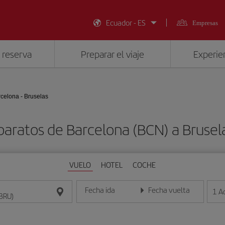
Ecuador - ES
Empresas
 reserva
Preparar el viaje
Experien
celona - Bruselas
baratos de Barcelona (BCN) a Brusel
VUELO
HOTEL
COCHE
Fecha ida
Fecha vuelta
1
A
Introduce la fecha en formato día/mes/año
Introduce la fecha en format