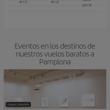
8º
/
1º
8º
/
1º
12º
/
3º
Eventos en los destinos de
nuestros vuelos baratos a
Pamplona
Imagen: AnnaStills