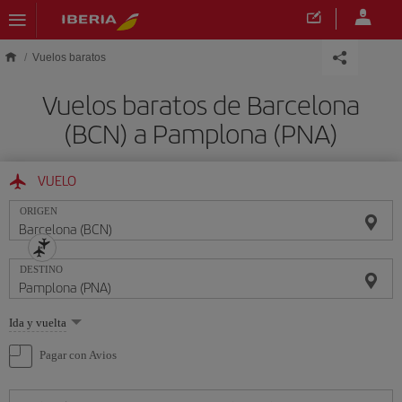
Saltar al contenido principal
Vuelos baratos
Vuelos baratos de Barcelona
(BCN) a Pamplona (PNA)
VUELO
ORIGEN
DESTINO
Seleccione
Ida y vuelta
una
opción
Pagar con Avios