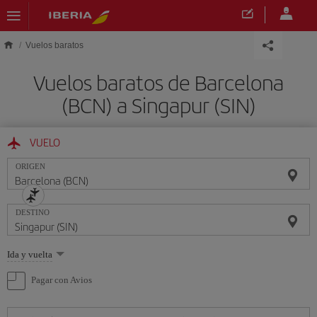
Saltar al contenido principal
Vuelos baratos
Vuelos baratos de Barcelona
(BCN) a Singapur (SIN)
VUELO
ORIGEN
DESTINO
Seleccione
Ida y vuelta
una
opción
Pagar con Avios