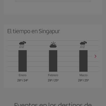
El tiempo en Singapur
Enero
Febrero
Marzo
28º
/
24º
29º
/
25º
29º
/
25º
Eventos en los destinos de