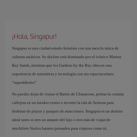
¡Hola, Singapur!
Singapur es una ciudad-estado futurista con una mezcla única de
culturas asiáticas. Su skyline está dominado por el icónico Marina
Bay Sands, mientras que los Gardens by the Bay ofrecen una
experiencia de naturaleza y tecnología con sus espectaculares
“superárboles”.
No puedes dejar de visitar el Barrio de Chinatown, probar la comida
callejera en un hawker center o recorrer la isla de Sentosa para
disfrutar de playas y parques de atracciones. Singapur es un destino
ideal tanto si eres un amante del lujo o eres más de viajar de
mochilero.Vuelos baratos pensados para viajeros como tú.