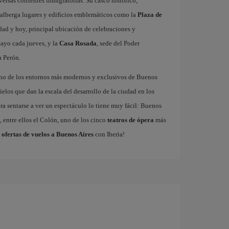
rsas corrientes inmigratorias. Su casco histórico,
 alberga lugares y edificios emblemáticos como la
Plaza de
udad y hoy, principal ubicación de celebraciones y
ayo cada jueves, y la
Casa Rosada
, sede del Poder
a Perón.
uno de los entornos más modernos y exclusivos de Buenos
ielos que dan la escala del desarrollo de la ciudad en los
ra sentarse a ver un espectáculo lo tiene muy fácil: Buenos
 entre ellos el Colón, uno de los cinco
teatros de ópera
más
s
ofertas de vuelos a Buenos Aires
con Iberia!