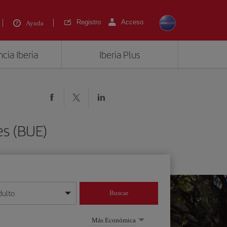
Registro
Acceso
Ayuda
cia Iberia
Iberia Plus
es (BUE)
dulto
Buscar
o día/mes/año
Más Económica