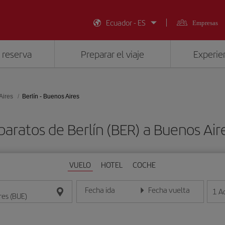
Ecuador - ES
Empresas
 reserva
Preparar el viaje
Experien
Aires
Berlín - Buenos Aires
baratos de Berlín (BER) a Buenos Air
VUELO
HOTEL
COCHE
Fecha ida
Fecha vuelta
1
A
Introduce la fecha en formato día/mes/año
Introduce la fecha en format