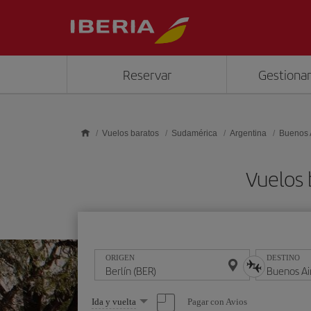
Saltar al contenido principal
Reservar
Gestionar
Vuelos baratos
Sudamérica
Argentina
Buenos 
Vuelos 
ORIGEN
DESTINO
Seleccione
Pagar con Avios
Ida y vuelta