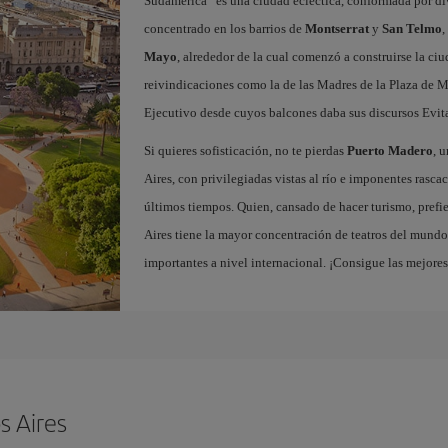
Sudamérica” es una ciudad ecléctica, conformada por dive
concentrado en los barrios de
Montserrat
y
San Telmo
,
Mayo
, alrededor de la cual comenzó a construirse la ci
reivindicaciones como la de las Madres de la Plaza de M
Ejecutivo desde cuyos balcones daba sus discursos Evit
Si quieres sofisticación, no te pierdas
Puerto Madero
, 
Aires, con privilegiadas vistas al río e imponentes rascac
últimos tiempos. Quien, cansado de hacer turismo, prefie
Aires tiene la mayor concentración de teatros del mundo,
importantes a nivel internacional. ¡Consigue las mejore
s Aires