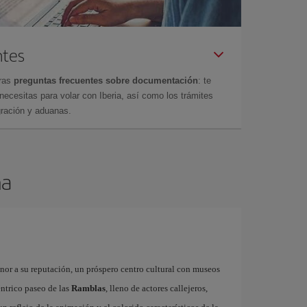
ntes
tras
preguntas frecuentes sobre documentación
: te
cesitas para volar con Iberia, así como los trámites
gración y aduanas.
na
onor a su reputación, un próspero centro cultural con museos
éntrico paseo de las
Ramblas
, lleno de actores callejeros,