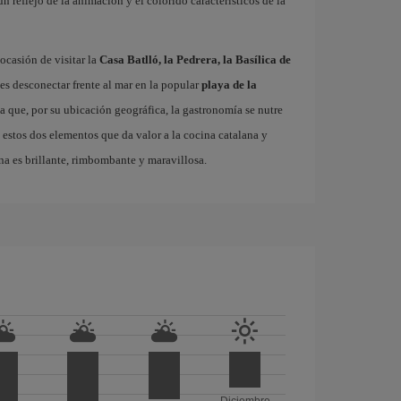
 un reflejo de la animación y el colorido característicos de la
ocasión de visitar la
Casa Batlló, la Pedrera, la Basílica de
es desconectar frente al mar en la popular
playa de la
ta que, por su ubicación geográfica, la gastronomía se nutre
 estos dos elementos que da valor a la cocina catalana y
na es brillante, rimbombante y maravillosa.
Diciembre