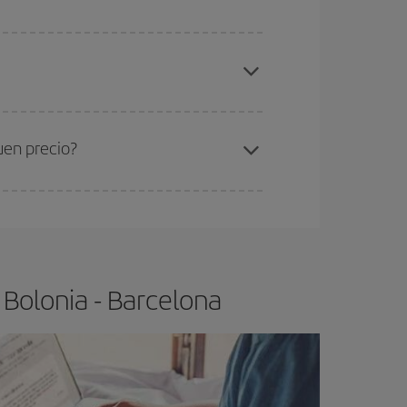
gunos
horarios
puede que te hagan ahorrar aún
elo y de que las tarifas más baratas (turista)
lonia-Barcelona-dest
.
ra el vuelo más barato.
uen precio?
ser flexible.
Lo normal es que
cuanto antes
 poco abiertos, podrás
elegir el precio más
 Bolonia - Barcelona