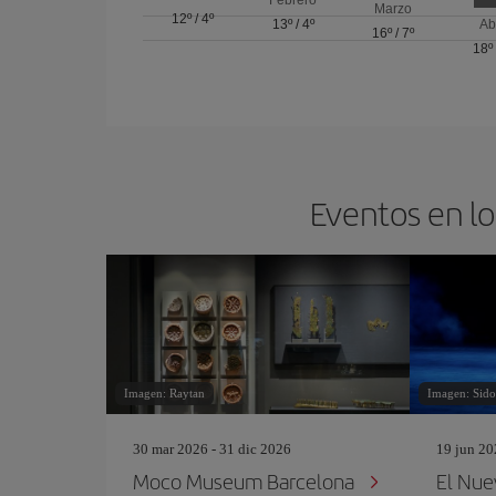
Marzo
12º
/
4º
13º
/
4º
Ab
16º
/
7º
18º
Eventos en lo
Imagen: Raytan
Imagen: Sid
30 mar 2026 - 31 dic 2026
19 jun 20
Moco Museum Barcelona
El Nue