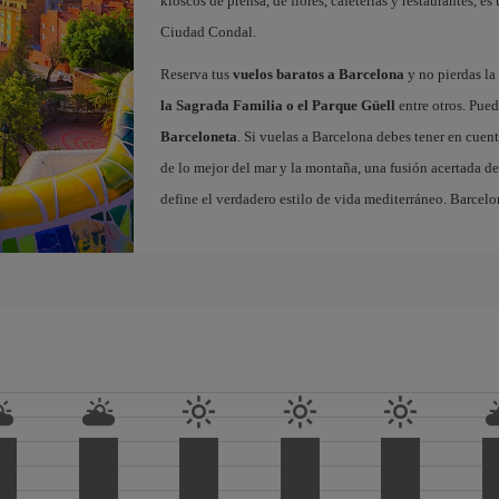
kioscos de prensa, de flores, cafeterías y restaurantes, es
Ciudad Condal.
Reserva tus
vuelos baratos a Barcelona
y no pierdas la 
la Sagrada Familia o el Parque Güell
entre otros. Pued
Barceloneta
. Si vuelas a Barcelona debes tener en cuen
de lo mejor del mar y la montaña, una fusión acertada de
define el verdadero estilo de vida mediterráneo. Barcelo