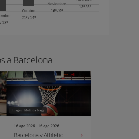
Noviembre
13º
/
5º
Octubre
16º
/
9º
iembre
21º
/
14º
/
18º
os a Barcelona
Imagen: Melinda Nagy
16 ago 2026 - 16 ago 2026
Barcelona v Athletic