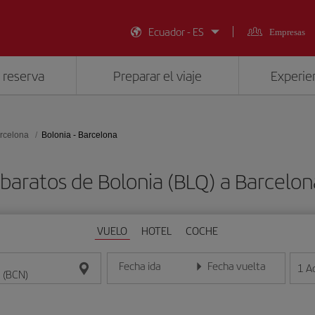
Ecuador - ES
Empresas
 reserva
Preparar el viaje
Experien
rcelona
Bolonia - Barcelona
 baratos de Bolonia (BLQ) a Barcelon
VUELO
HOTEL
COCHE
Fecha ida
Fecha vuelta
1
A
Introduce la fecha en formato día/mes/año
Introduce la fecha en format