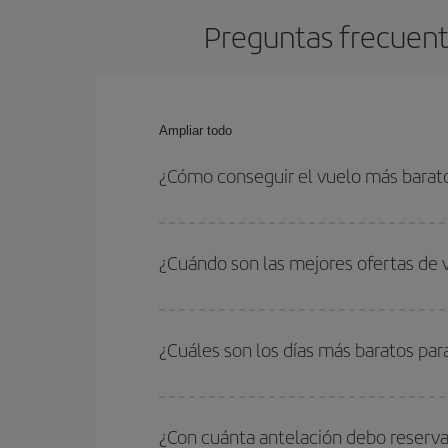
Preguntas frecuente
Ampliar todo
¿Cómo conseguir el vuelo más barat
Podrás ahorrar en tu billete de avión de Bolonia-
las fechas y horarios de ida y vuelta.
¿Cuándo son las mejores ofertas de 
Puedes conseguir los vuelos más baratos viajan
periodos de vacaciones escolares son temporada
¿Cuáles son los días más baratos par
precios encontrarás.
Para saber qué días te saldrá más económico vol
quieres ir y en qué fechas habías pensado viajar
¿Con cuánta antelación debo reserva