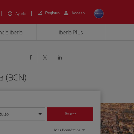
Registro
Acceso
Ayuda
cia Iberia
Iberia Plus
a (BCN)
dulto
Buscar
o día/mes/año
Más Económica