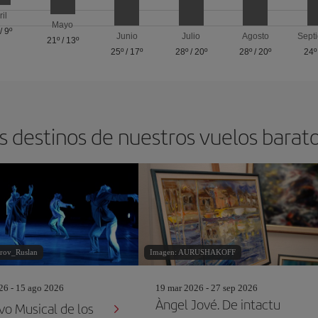
ril
Mayo
/
9º
Junio
Julio
Agosto
Sept
21º
/
13º
25º
/
17º
28º
/
20º
28º
/
20º
24º
s destinos de nuestros vuelos barat
orov_Ruslan
Imagen: AURUSHAKOFF
26 - 15 ago 2026
19 mar 2026 - 27 sep 2026
Àngel Jové. De intactu
vo Musical de los