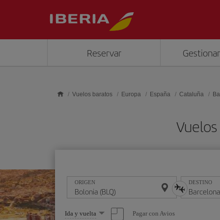
Saltar al contenido principal
Reservar
Gestionar
Vuelos baratos
Europa
España
Cataluña
Ba
Vuelos
ORIGEN
DESTINO
Seleccione
Pagar con Avios
Ida y vuelta