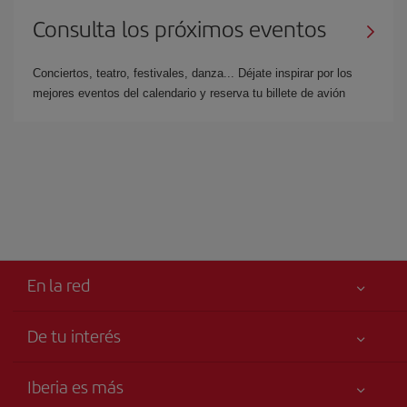
Consulta los próximos eventos
Conciertos, teatro, festivales, danza... Déjate inspirar por los
mejores eventos del calendario y reserva tu billete de avión
En la red
De tu interés
Tu seguridad es lo primero
Iberia es más
Accesibilidad