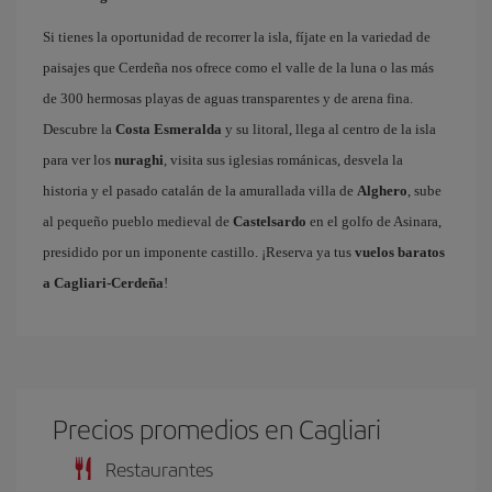
Si tienes la oportunidad de recorrer la isla, fíjate en la variedad de
paisajes que Cerdeña nos ofrece como el valle de la luna o las más
de 300 hermosas playas de aguas transparentes y de arena fina.
Descubre la
Costa Esmeralda
y su litoral, llega al centro de la isla
para ver los
nuraghi
, visita sus iglesias románicas, desvela la
historia y el pasado catalán de la amurallada villa de
Alghero
, sube
al pequeño pueblo medieval de
Castelsardo
en el golfo de Asinara,
presidido por un imponente castillo. ¡Reserva ya tus
vuelos baratos
a Cagliari-Cerdeña
!
Precios promedios en Cagliari
Restaurantes