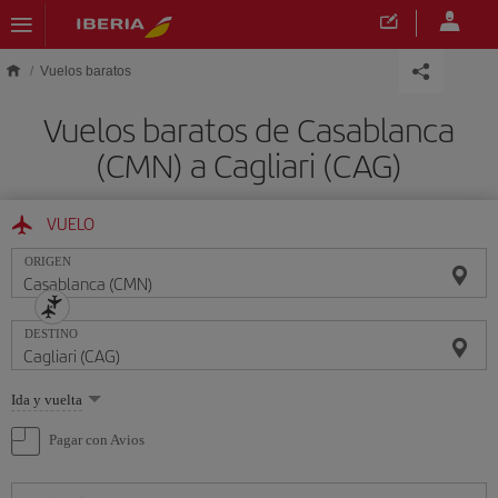
Saltar al contenido principal
Vuelos baratos
Vuelos baratos de Casablanca
(CMN) a Cagliari (CAG)
VUELO
ORIGEN
DESTINO
Seleccione
Ida y vuelta
una
opción
Pagar con Avios