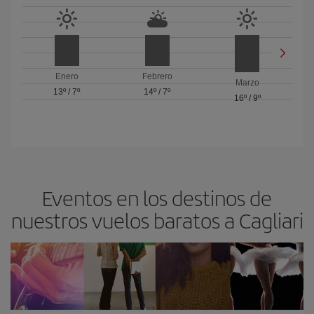
Enero
Febrero
Marzo
13º
/
7º
14º
/
7º
16º
/
9º
Eventos en los destinos de
nuestros vuelos baratos a Cagliari