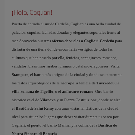
¡Hola, Cagliari!
Puerta de entrada al sur de Cerdeña, Cagliari es una bella ciudad de
palacios, cúpulas, fachadas doradas y elegantes soportales frente al
mar. Aprovecha nuestras
ofertas de vuelos a Cagliari-Cerdeña
para
disfrutar de una tierra donde encontrarás vestigios de todas las
culturas que han pasado por ella, fenicios, cartagineses, romanos,
vándalos, bizantinos, árabes, pisanos o catalano-aragoneses. Visita
Stampace
, el barrio más antiguo de la ciudad y donde se encuentran
los restos arqueológicos de la
necrópolis fenicia de Tuvixeddu
, la
villa romana de Tigellio
, o el
anfiteatro romano
. Otro barrio
histórico es el de
Vilanova
y su Piazza Costituzione, donde se alza
el
Bastión de Saint Remy
con unas vistas fantásticas de la ciudad,
ideal para situar los lugares que debes visitar durante tu paseo por
Cagliari: el puerto, el barrio Marina, y la colina de la
Basílica de
Nostra Signora di Bonaria
.