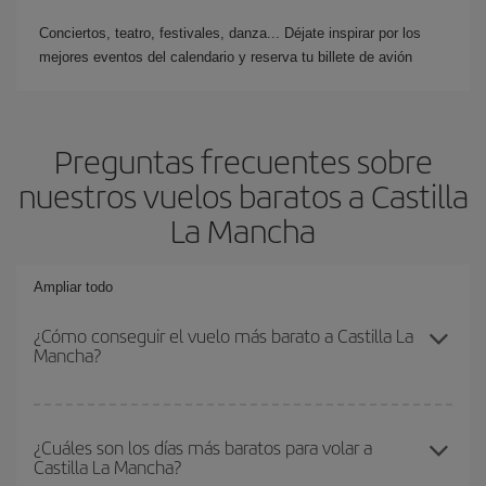
Conciertos, teatro, festivales, danza... Déjate inspirar por los
mejores eventos del calendario y reserva tu billete de avión
Preguntas frecuentes sobre
nuestros vuelos baratos a Castilla
La Mancha
Ampliar todo
¿Cómo conseguir el vuelo más barato a Castilla La
Mancha?
Podrás ahorrar en tu billete de avión y conseguir el vuelo más
barato si evitas temporadas altas, compras con antelación y
¿Cuáles son los días más baratos para volar a
Castilla La Mancha?
puedes ser flexible con las fechas y horarios de ida y vuelta.