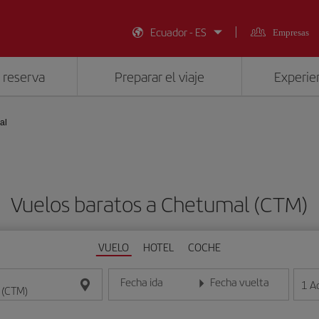
Ecuador - ES
Empresas
 reserva
Preparar el viaje
Experien
al
Vuelos baratos a Chetumal (CTM)
VUELO
HOTEL
COCHE
Fecha ida
Fecha vuelta
1
A
Introduce la fecha en formato día/mes/año
Introduce la fecha en format