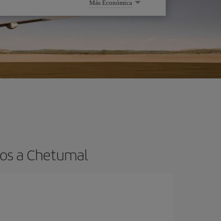
Más Económica
tos a Chetumal