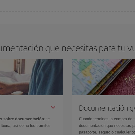
arte el mejor precio según tus necesidades de viaje. La tarifa básica, te asegu
cumentación que necesitas para tu v
Documentación g
es sobre documentación
: te
Cuando termines la compra de tu 
Iberia, así como los trámites
documentación que necesitas par
pasaporte, seguro o cualquier ot