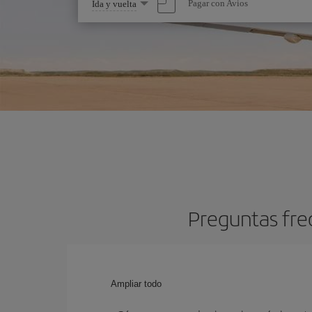
Seleccione
Pagar con Avios
Ida y vuelta
una
opción
Preguntas fre
Ampliar todo