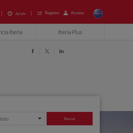
Registro
Acceso
Ayuda
cia Iberia
Iberia Plus
dulto
Buscar
o día/mes/año