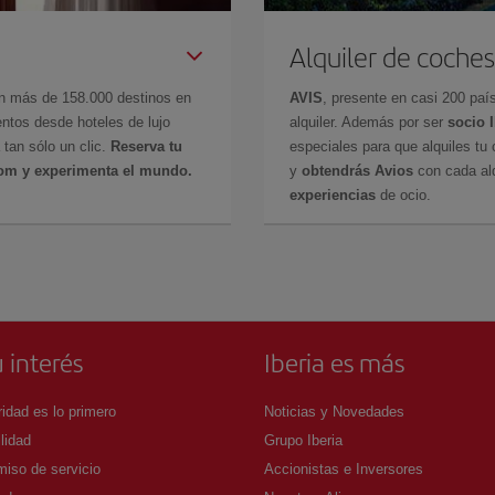
Alquiler de coches
en más de 158.000 destinos en
AVIS
, presente en casi 200 pa
ntos desde hoteles de lujo
alquiler. Además por ser
socio 
 tan sólo un clic.
Reserva tu
especiales para que alquiles tu 
com y experimenta el mundo.
y
obtendrás Avios
con cada alq
experiencias
de ocio.
 interés
Iberia es más
idad es lo primero
Noticias y Novedades
lidad
Grupo Iberia
iso de servicio
Accionistas e Inversores