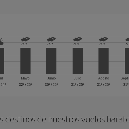
ril
Mayo
Junio
Julio
Agosto
Sept
/
24º
32º
/
25º
30º
/
25º
31º
/
25º
31º
/
25º
31º
s destinos de nuestros vuelos bara