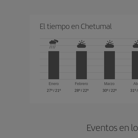
El tiempo en Chetumal
Enero
Febrero
Marzo
Ab
27º
/
21º
28º
/
22º
30º
/
22º
31º
Eventos en lo