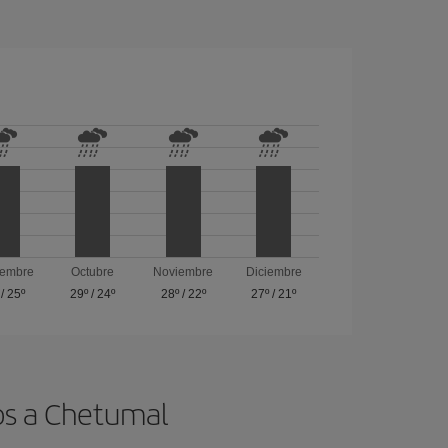
iembre
Octubre
Noviembre
Diciembre
/
25º
29º
/
24º
28º
/
22º
27º
/
21º
tos a Chetumal