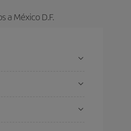
s a México D.F.
es ser flexible con las fechas y horarios de ida y
cuentras el vuelo más barato.
ratos
. Dinos desde dónde vuelas, a dónde
ra días cercanos
, tanto de ida como de vuelta,
gunos
horarios
puede que te hagan ahorrar aún
eral las Navidades, la Semana Santa y los