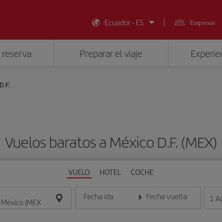
Ecuador - ES
Empresas
 reserva
Preparar el viaje
Experien
D.F.
Vuelos baratos a México D.F. (MEX)
VUELO
HOTEL
COCHE
Fecha ida
Fecha vuelta
1
A
Introduce la fecha en formato día/mes/año
Introduce la fecha en format