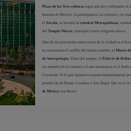
Plaza de las Tres culturas
sigue aún hoy reflejando el s
historia de México: la prehispánica, la colonial y la c
el
Zócalo
, se levanta la
catedral Metropolitana
, símbol
del
Templo Mayor
, principal centro religioso azteca.
Otra de las principales atracciones de la ciudad es el bo
se encuentran el castillo del mismo nombre, el
Museo de
de Antropología
. Fuera del parque, el
Palacio de Bellas
los amantes de la cultura y el arte mexicanos es el dedi
Coyoacán. Si lo que quieres es pasear tranquilamente por
pierdas las de Roma, Condesa o San Ángel. Que no te lo
de México
con Iberia!