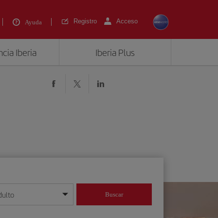
Registro
Acceso
Ayuda
cia Iberia
Iberia Plus
dulto
Buscar
o día/mes/año