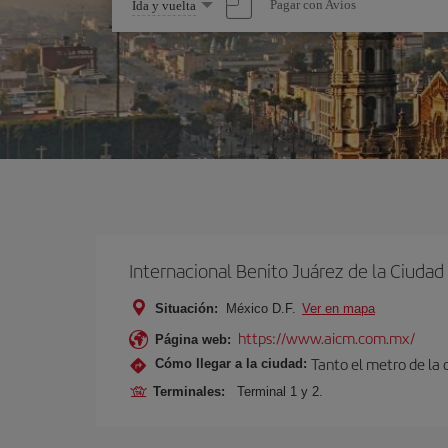
Seleccione
Pagar con Avios
Ida y vuelta
una
opción
Internacional Benito Juárez de la Ciuda
Situación:
México D.F.
Ver en mapa
https://www.aicm.com.mx/
Página web:
Tanto el metro de la
Cómo llegar a la ciudad:
Terminales:
Terminal 1 y 2.