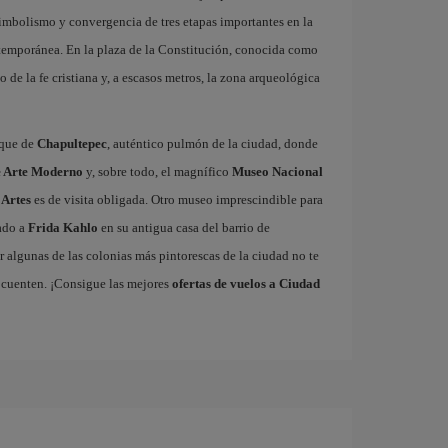
imbolismo y convergencia de tres etapas importantes en la
ontemporánea. En la plaza de la Constitución, conocida como
o de la fe cristiana y, a escasos metros, la zona arqueológica
sque de
Chapultepec
, auténtico pulmón de la ciudad, donde
 Arte Moderno
y, sobre todo, el magnífico
Museo Nacional
 Artes
es de visita obligada. Otro museo imprescindible para
cado a
Frida Kahlo
en su antigua casa del barrio de
 algunas de las colonias más pintorescas de la ciudad no te
 cuenten. ¡Consigue las mejores
ofertas de vuelos a Ciudad