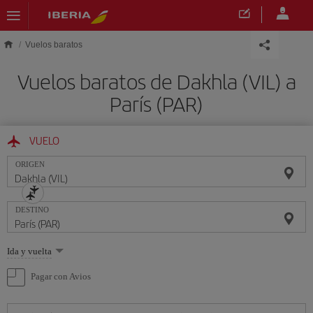
Saltar al contenido principal
Vuelos baratos
Vuelos baratos de Dakhla (VIL) a
París (PAR)
VUELO
ORIGEN
DESTINO
Seleccione
Ida y vuelta
una
opción
Pagar con Avios