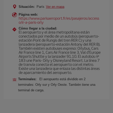
Situación:
París
Ver en mapa
Página web:
https://www.parisaeroport.fr/es/pasajeros/access
o/ir-a-paris-orly
Cómo llegar a la ciudad:
El aeropuerto y el área metropolitana están
conectados por medio de un autobús (aeropuerto-
estación Pont de Rungis del tren RER C) y una
lanzadera (aeropuerto-estación Antony del RER B).
También existen autobuses expreso: Orlybus, Cars
Air France line 1, Cars Air France line 3, Val d'Europe
Airports Shuttle y la lanzader 91.10. El autobús nº
183 une Paris- Orly y Disneyland Resort. La línea 7
de tranvía conecta el aeropuerto con el metro.
Existe una lanzadera que enlaza las distintas áreas
de aparcamiento del aeropuerto.
Terminales:
El aeropuerto está dividido en 2
terminales: Orly sur y Orly Oeste. También tiene una
terminal de carga.