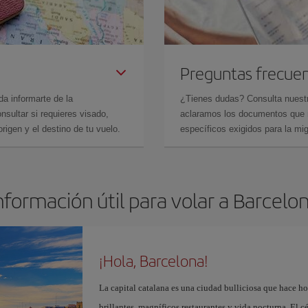
Preguntas frecue
da informarte de la
¿Tienes dudas? Consulta nues
sultar si requieres visado,
aclaramos los documentos que ne
rigen y el destino de tu vuelo.
específicos exigidos para la mi
nformación útil para volar a Barcelo
¡Hola, Barcelona!
La capital catalana es una ciudad bulliciosa que hace h
brillantes, magníficos restaurantes y vida nocturna. El c