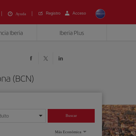
Registro
Acceso
Ayuda
cia Iberia
Iberia Plus
ona (BCN)
dulto
Buscar
o día/mes/año
Más Económica