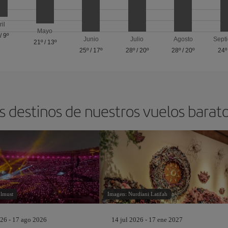
ril
Mayo
/
9º
Junio
Julio
Agosto
Sept
21º
/
13º
25º
/
17º
28º
/
20º
28º
/
20º
24º
s destinos de nuestros vuelos barat
lmust
Imagen: Nurdiani Latifah
26 - 17 ago 2026
14 jul 2026 - 17 ene 2027