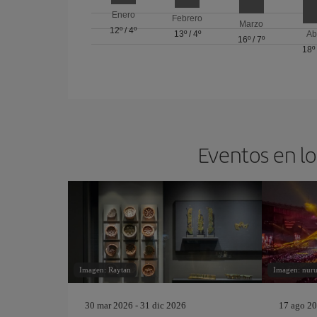
Enero
Febrero
Marzo
12º
/
4º
13º
/
4º
Ab
16º
/
7º
18º
Eventos en lo
Imagen: Raytan
Imagen: nuru
30 mar 2026 - 31 dic 2026
17 ago 20