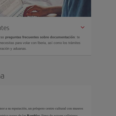
ntes
tras
preguntas frecuentes sobre documentación
: te
cesitas para volar con Iberia, así como los trámites
gración y aduanas.
na
onor a su reputación, un próspero centro cultural con museos
éntrico paseo de las
Ramblas
, lleno de actores callejeros,