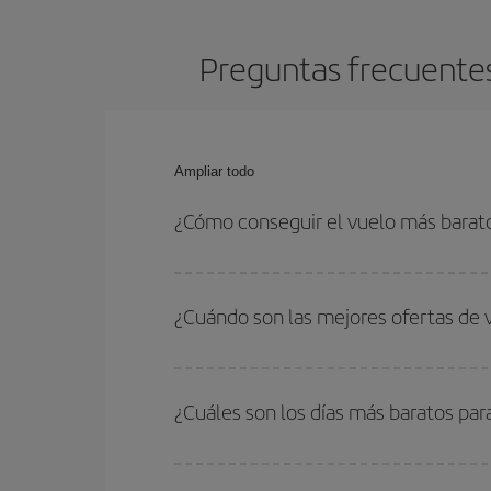
Preguntas frecuentes
Ampliar todo
¿Cómo conseguir el vuelo más barat
Podrás ahorrar en tu billete de avión de Dusseldo
las fechas y horarios de ida y vuelta.
¿Cuándo son las mejores ofertas de 
Puedes conseguir los vuelos más baratos viajan
periodos de vacaciones escolares son temporada
¿Cuáles son los días más baratos par
precios encontrarás.
Para saber qué días te saldrá más económico vol