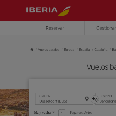
Saltar al contenido principal
Reservar
Gestionar
Vuelos baratos
Europa
España
Cataluña
Ba
Vuelos b
ORIGEN
DESTINO
Seleccione
Pagar con Avios
Ida y vuelta