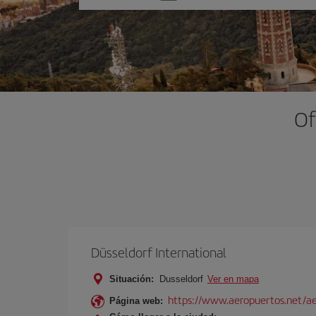
una
opción
Of
Düsseldorf International
Situación:
Dusseldorf
Ver en mapa
https://www.aeropuertos.net/ae
Página web: