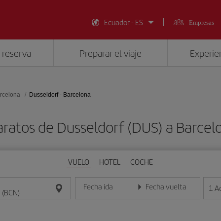
Ecuador - ES
Empresas
 reserva
Preparar el viaje
Experien
rcelona
Dusseldorf - Barcelona
aratos de Dusseldorf (DUS) a Barcel
VUELO
HOTEL
COCHE
Fecha ida
Fecha vuelta
1
A
Introduce la fecha en formato día/mes/año
Introduce la fecha en format