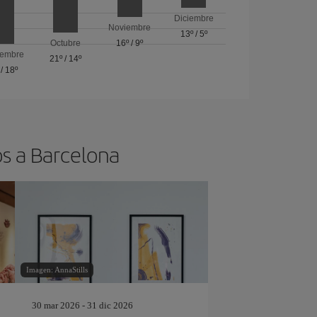
Diciembre
Noviembre
13º
/
5º
Octubre
16º
/
9º
iembre
21º
/
14º
/
18º
os a Barcelona
Imagen: AnnaStills
30 mar 2026 - 31 dic 2026