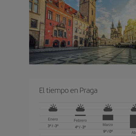
El tiempo en Praga
Enero
Febrero
Marzo
3º
/
-3º
4º
/
-3º
9º
/
0º
Ab