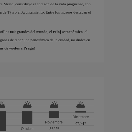
ré Město, constituye el corazón de la vida praguense, con
a de Týn o el Ayuntamiento. Entre los museos destacan el
astillos más grandes del mundo, el
reloj astronómico
, el
s ganas de tener una panorámica de la ciudad, no dudes en
as de vuelos a Praga
!
Diciembre
Noviembre
4º
/
-1º
Octubre
8º
/
2º