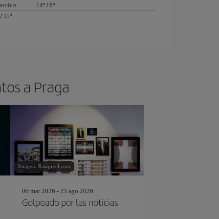
iembre
14º
/
6º
/
11º
atos a Praga
Imagen: Rawpixel.com
06 mar 2026 - 23 ago 2026
Golpeado por las noticias