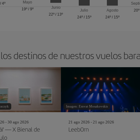
Mayo
/
4º
Sept
Junio
19º
/
9º
Julio
Agosto
20º
22º
/
13º
24º
/
15º
24º
/
15º
los destinos de nuestros vuelos bar
aczyk
Imagen: Emvat Mosakovskis
26 - 30 ago 2026
21 ago 2026 - 21 ago 2026
lář — X Bienal de
Leeb0rn
ulo