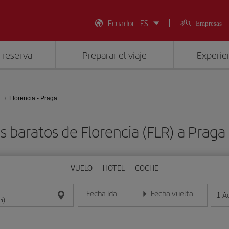
Ecuador - ES
Empresas
 reserva
Preparar el viaje
Experien
Florencia - Praga
s baratos de Florencia (FLR) a Praga
VUELO
HOTEL
COCHE
Fecha ida
Fecha vuelta
1
A
Introduce la fecha en formato día/mes/año
Introduce la fecha en format