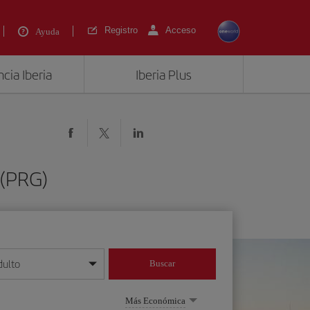
Registro
Acceso
Ayuda
cia Iberia
Iberia Plus
 (PRG)
dulto
Buscar
o día/mes/año
Más Económica