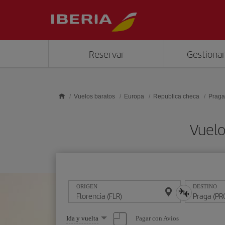
Saltar al contenido principal
Reservar
Gestionar
Vuelos baratos
Europa
Republica checa
Praga
Vuelo
ORIGEN
DESTINO
Seleccione
Pagar con Avios
Ida y vuelta