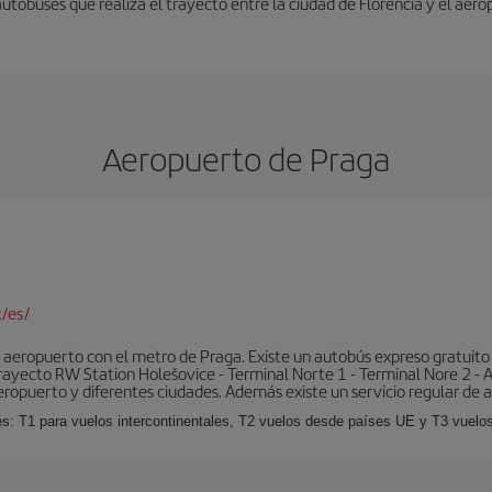
autobuses que realiza el trayecto entre la ciudad de Florencia y el aero
Aeropuerto de Praga
/es/
aeropuerto con el metro de Praga. Existe un autobús expreso gratuito 
l trayecto RW Station Holešovice - Terminal Norte 1 - Terminal Nore 2 - 
eropuerto y diferentes ciudades. Además existe un servicio regular de a
es: T1 para vuelos intercontinentales, T2 vuelos desde países UE y T3 vuelo