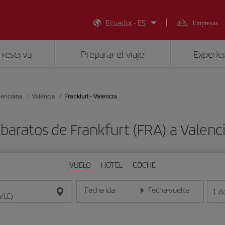
Ecuador - ES
Empresas
 reserva
Preparar el viaje
Experien
lenciana
Valencia
Frankfurt - Valencia
baratos de Frankfurt (FRA) a Valenc
VUELO
HOTEL
COCHE
Fecha ida
Fecha vuelta
1
A
Introduce la fecha en formato día/mes/año
Introduce la fecha en format