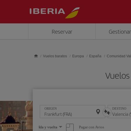
Saltar al contenido principal
Reservar
Gestionar
Vuelos baratos
Europa
España
Comunidad Va
Vuelos 
ORIGEN
DESTINO
Seleccione
Pagar con Avios
Ida y vuelta