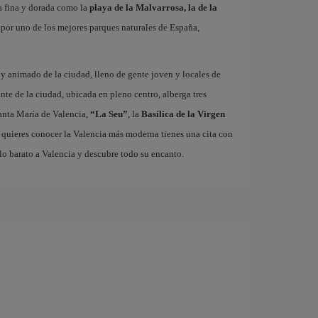
a fina y dorada como la
playa de la Malvarrosa, la de la
r por uno de los mejores parques naturales de España,
o y animado de la ciudad, lleno de gente joven y locales de
ante de la ciudad, ubicada en pleno centro, alberga tres
nta María de Valencia,
“La Seu”
, la
Basílica de la Virgen
i quieres conocer la Valencia más moderna tienes una cita con
lo barato a Valencia y descubre todo su encanto.