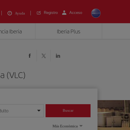
Registro
Acceso
Ayuda
cia Iberia
Iberia Plus
ia (VLC)
dulto
Buscar
o día/mes/año
Más Económica