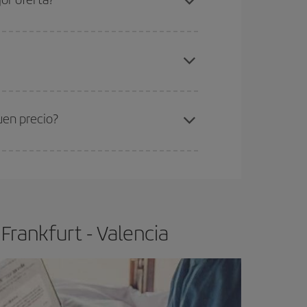
elo y de que las tarifas más baratas (turista)
ankfurt-Valencia-dest
.
ra el vuelo más barato.
uen precio?
ser flexible.
Lo normal es que
cuanto antes
 poco abiertos, podrás
elegir el precio más
Frankfurt - Valencia