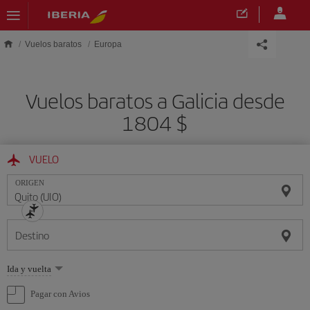
Saltar al contenido principal
Vuelos baratos
Europa
Vuelos baratos a Galicia desde
1804 $
VUELO
ORIGEN
Destino
Seleccione
Ida y vuelta
una
opción
Pagar con Avios