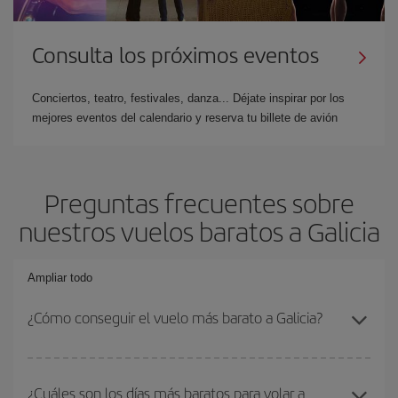
Consulta los próximos eventos
Conciertos, teatro, festivales, danza... Déjate inspirar por los
mejores eventos del calendario y reserva tu billete de avión
Preguntas frecuentes sobre
nuestros vuelos baratos a Galicia
Ampliar todo
¿Cómo conseguir el vuelo más barato a Galicia?
Podrás ahorrar en tu billete de avión y conseguir el vuelo más
barato si evitas temporadas altas, compras con antelación y
¿Cuáles son los días más baratos para volar a