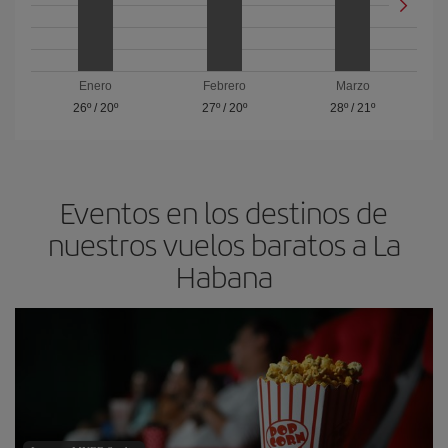
Enero
Febrero
Marzo
26º
/
20º
27º
/
20º
28º
/
21º
Eventos en los destinos de
nuestros vuelos baratos a La
Habana