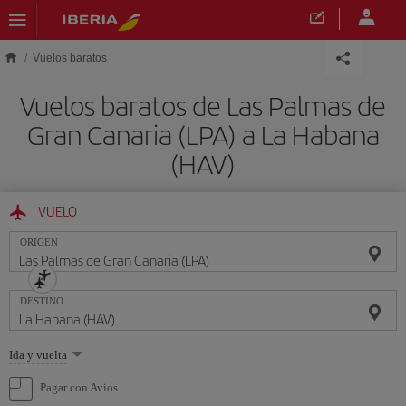
Saltar al contenido principal
Vuelos baratos
Vuelos baratos de Las Palmas de
Gran Canaria (LPA) a La Habana
(HAV)
VUELO
ORIGEN
DESTINO
Seleccione
Ida y vuelta
una
opción
Pagar con Avios