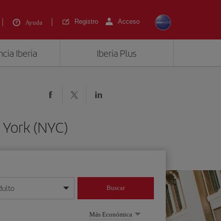
Registro
Acceso
Ayuda
cia Iberia
Iberia Plus
 York (NYC)
dulto
Buscar
o día/mes/año
Más Económica