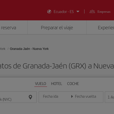
Ecuador - ES
Empresas
 reserva
Preparar el viaje
Experien
York
Granada-Jaén - Nueva York
atos de Granada-Jaén (GRX) a Nueva
VUELO
HOTEL
COCHE
Fecha ida
Fecha vuelta
1
A
Introduce la fecha en formato día/mes/año
Introduce la fecha en format