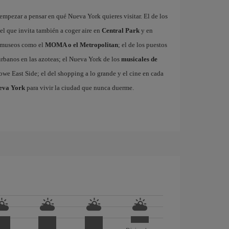
mpezar a pensar en qué Nueva York quieres visitar. El de los
 el que invita también a coger aire en
Central Park
y en
es museos como el
MOMA o el Metropolitan
; el de los puestos
 urbanos en las azoteas; el Nueva York de los
musicales de
owe East Side; el del shopping a lo grande y el cine en cada
ueva York
para vivir la ciudad que nunca duerme.