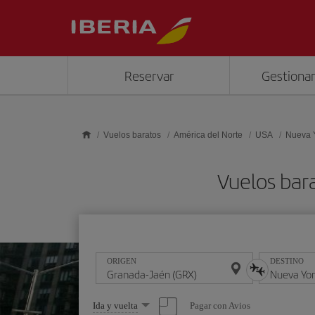
Saltar al contenido principal
Reservar
Gestionar
Vuelos baratos
América del Norte
USA
Nueva 
Vuelos bar
ORIGEN
DESTINO
Seleccione
Pagar con Avios
Ida y vuelta