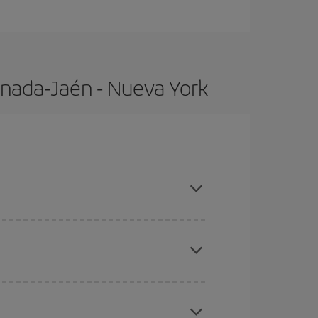
anada-Jaén - Nueva York
altas, compras con antelación y puedes ser
ratos
. Dinos desde dónde vuelas, a dónde
ra días cercanos
, tanto de ida como de vuelta,