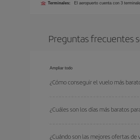
Terminales:
El aeropuerto cuenta con 3 terminal
Preguntas frecuentes s
Ampliar todo
¿Cómo conseguir el vuelo más barat
Podrás ahorrar en tu billete de avión de Granada
flexible con las fechas y horarios de ida y vuelta.
¿Cuáles son los días más baratos pa
Para saber qué días te saldrá más económico vol
quieres ir y en qué fechas habías pensado viajar
¿Cuándo son las mejores ofertas de