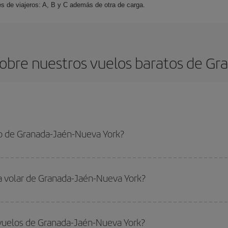
es de viajeros: A, B y C además de otra de carga.
obre nuestros vuelos baratos de Gr
o de Granada-Jaén-Nueva York?
-Jaén-Nueva York-dest y conseguir el vuelo más barato si evitas temporadas 
ra volar de Granada-Jaén-Nueva York?
ar, solo tienes que empezar una consulta en nuestro
buscador de vuelos ba
. Te mostraremos los vuelos más baratos, no solo
para tu consulta, sino pa
 vuelos de Granada-Jaén-Nueva York?