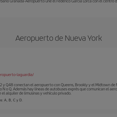
rbano Granada-Aeropuerto une el Federico García Lorca con el centro d
Aeropuerto de Nueva York
ropuerto-laguardia/
 y Q48 conectan el aeropuerto con Queens, Brookly y el Midtown de Ma
o N o Q. Además hay líneas de autobuses exprés que comunican el aero
el alquiler de limusinas y vehículo privado.
s: A, B, C y D.