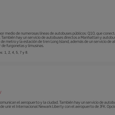
r medio de numerosas líneas de autobuses públicos: Q10, que conecta co
o… También hay un servicio de autobuses directos a Manhattan y autobu
d de metro y la estación de tren Long Island, además de un servicio de
r de furgonetas y limusinas.
: 1, 2, 4, 5, 7 y 8.
/
omunican el aeropuerto y la ciudad. También hay un servicio de autobuse
de unir el Internacional Newark Liberty con el aeropuerto de JFK. Opcio