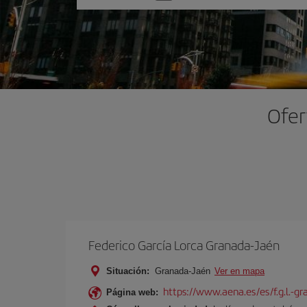
una
opción
Ofer
Federico García Lorca Granada-Jaén
Situación:
Granada-Jaén
Ver en mapa
https://www.aena.es/es/f.g.l.-g
Página web: