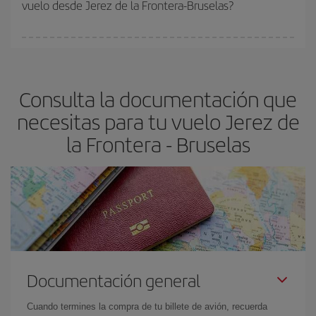
vuelo desde Jerez de la Frontera-Bruselas?
y de que las tarifas más baratas (turista) estén disponibles o se
vayan agotando. Por eso, comprar con antelación es
fundamental
para conseguir
vuelos baratos a Jerez de la
En Iberia, tenemos distintas tarifas para garantizarte el mejor
Frontera-Bruselas-dest
.
precio según tus necesidades de viaje. La tarifa básica, te
asegura el vuelo más barato.
Consulta la documentación que
necesitas para tu vuelo Jerez de
la Frontera - Bruselas
Documentación general
Cuando termines la compra de tu billete de avión, recuerda