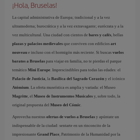
¡Hola, Bruselas!
La capital administrativa de Europa; tradicional y a la vez
ultramoderna; burocrática y a la vez extravagante; eurócrata y a la
vez multicultural. Una ciudad con cientos de
bares y cafés
, bellas
plazas y palacios medievales
que conviven con edificios
art
nouveau
e incluso con el hormigón más reciente. Si buscas
vuelos
baratos a Bruselas
para viajar en familia, no te pierdas el parque
temático
Mini Europe
. Imprescindibles para todas las edades: el
Palacio de Justicia
, la
Basílica del Sagrado Corazón
y el icónico
Atómium
. La oferta museística es amplia y variada: el Museo
Magritte
, el
Museo de Instrumentos Musicales
y, sobre todo, la
original propuesta del
Museo del Cómic
.
Aprovecha nuestras
ofertas de vuelos a Bruselas
y apúntate un
indispensable de la ciudad: sentarte en un rinconcito de la
impresionante
Grand Place
, Patrimonio de la Humanidad por la