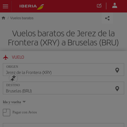
Saltar al contenido principal
Vuelos baratos
Vuelos baratos de Jerez de la
Frontera (XRY) a Bruselas (BRU)
VUELO
ORIGEN
DESTINO
Seleccione
Ida y vuelta
una
opción
Pagar con Avios