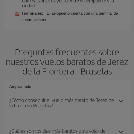
que realizan el trayecto entre el aeropuerto y la
ciudad.
Terminales:
El aeropuerto cuenta con una terminal de
cuatro plantas.
Preguntas frecuentes sobre
nuestros vuelos baratos de Jerez
de la Frontera - Bruselas
Ampliar todo
¿Cómo conseguir el vuelo más barato de Jerez de
la Frontera-Bruselas?
Podrás ahorrar en tu billete de avión de Jerez de la Frontera-
Bruselas-dest y conseguir el vuelo más barato si evitas
¿Cuáles son los días más baratos para volar de