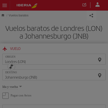
Saltar al contenido principal
Vuelos baratos
Vuelos baratos de Londres (LON)
a Johannesburgo (JNB)
VUELO
ORIGEN
DESTINO
Seleccione
Ida y vuelta
una
opción
Pagar con Avios