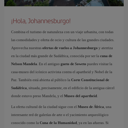
¡Hola, Johannesburgo!
Combina el turismo de naturaleza con un viaje urbanita, con todas
las comodidades y oferta de ocio y cultura de las grandes ciudades.
Aprovecha nuestras
ofertas de vuelos a Johannesburgo
y aterriza
en la ciudad más grande de Sudáfrica, conocida por ser la
cuna de
Nelson Mandela
. En el antiguo
gueto de Soweto
puedes visitar la
casa-museo del icónico activista contra el apartheid y Nobel de la
Paz. También está abierta al público la
Corte Constitucional de
Sudáfrica
, situada, precisamente, en el edificio de la antigua cárcel
donde estuvo preso Mandela, y el
Museo del apartheid
.
La oferta cultural de la ciudad sigue con el
Museo de África
, una
interesante red de galerías de arte o el yacimiento arqueológico
conocido como la
Cuna de la Humanidad
, ya en las afueras. Si