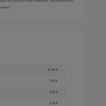
elájate en la playa de Pane e Pomodoro. ¡Encuentra vuelos
italiana!
15,00 €
7,50 €
3,50 €
1,19 €