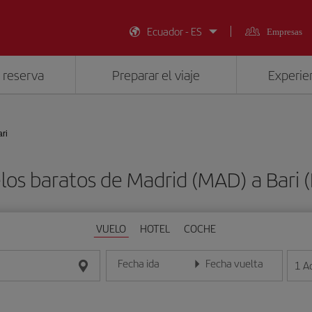
Ecuador - ES
Empresas
 reserva
Preparar el viaje
Experien
ari
los baratos de Madrid (MAD) a Bari (
VUELO
HOTEL
COCHE
Fecha ida
Fecha vuelta
1
A
Introduce la fecha en formato día/mes/año
Introduce la fecha en format