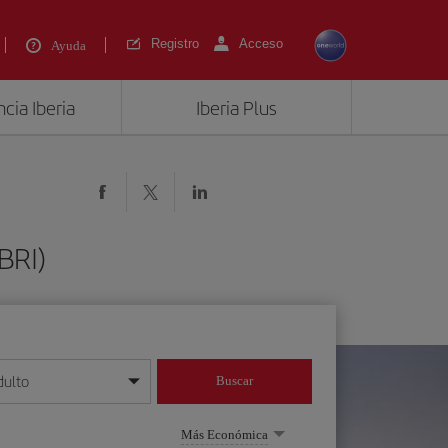
Registro
Acceso
Ayuda
cia Iberia
Iberia Plus
BRI)
dulto
Buscar
o día/mes/año
Más Económica