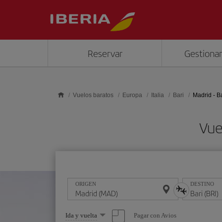
Saltar al contenido principal
Reservar
Gestionar
Vuelos baratos
Europa
Italia
Bari
Madrid - B
Vue
ORIGEN
DESTINO
Seleccione
Pagar con Avios
Ida y vuelta