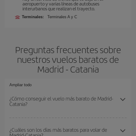
aeropuerto y varias líneas de autobuses
interurbanos que realizan el trayecto.
Terminales:
Terminales A y C
Preguntas frecuentes sobre
nuestros vuelos baratos de
Madrid - Catania
Ampliar todo
¿Cómo conseguir el vuelo más barato de Madrid-
Catania?
Podrás ahorrar en tu billete de avión de Madrid-Catania-dest y
conseguir el vuelo más barato si evitas temporadas altas,
¿Cuáles son los días más baratos para volar de
Madrid-Catania?
compras con antelación y puedes ser flexible con las fechas y