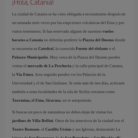
¡Hola, Catania!
La ciudad de Catania se ha visto obligada a reconstruirse después de
ser arrasada siete veces por las erupciones volcánicas del Etna y por
varios terremotos. Si has reservado alguno de nuestros
vuelos
baratos a Catania
no deberías perderte la
Piazza del Duomo
donde
se encuentra su
Catedral
, la conocida
Fuente del elefante
o el
Palazzo Municipalio
. Muy cerca de la Piazza del Duomo puedes
visitar el
mercado de La Pescheria
y la calle principal de Catania,
la
Vía Etnea
. Acto seguido puedes ver los Palacios de la
Universidad y el de San Giuliano. Si estás más de tres días, acércarte
también a otras localidades de la isla de Sicilia cercanas como
Taormina, el Etna, Siracusa
, no te arrepentirás.
Si buscas un poco de naturaleza no debes dejar de visitar los
jardines de Villa Bellini
. Otros de los atractivos de la ciudad son el
Teatro Romano
, el
Castillo Ursino
y sus Iglesias, destacando La
Iglesia de
San Francesco
, la de
San Benedetto
o
San Nicolás all´