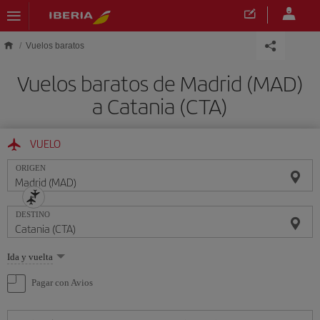
Saltar al contenido principal
Vuelos baratos
Vuelos baratos de Madrid (MAD)
a Catania (CTA)
VUELO
ORIGEN
DESTINO
Seleccione
Ida y vuelta
una
opción
Pagar con Avios