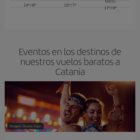
Marzo
14º
/
8º
15º
/
7º
17º
/
9º
Eventos en los destinos de
nuestros vuelos baratos a
Catania
Imagen: Drazen Zigic