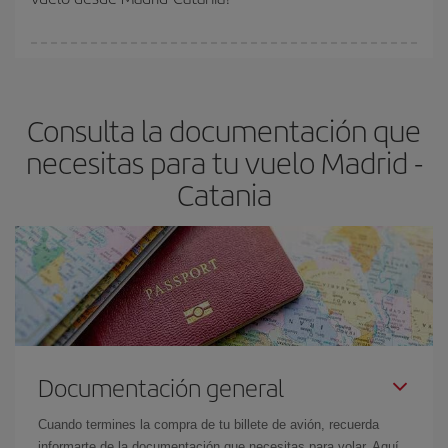
vayan agotando. Por eso, comprar con antelación es
fundamental
para conseguir
vuelos baratos a Madrid-Catania-
En Iberia, tenemos distintas tarifas para garantizarte el mejor
dest
.
precio según tus necesidades de viaje. La tarifa básica, te
asegura el vuelo más barato.
Consulta la documentación que
necesitas para tu vuelo Madrid -
Catania
Documentación general
Cuando termines la compra de tu billete de avión, recuerda
informarte de la documentación que necesitas para volar. Aquí