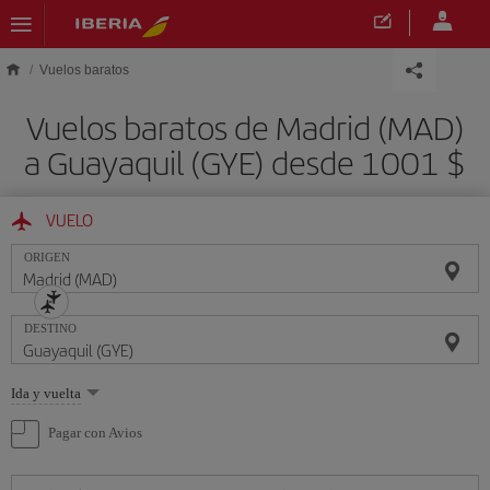
Saltar al contenido principal
Vuelos baratos
Vuelos baratos de Madrid (MAD)
a Guayaquil (GYE) desde 1001 $
VUELO
ORIGEN
DESTINO
Seleccione
Ida y vuelta
una
opción
Pagar con Avios