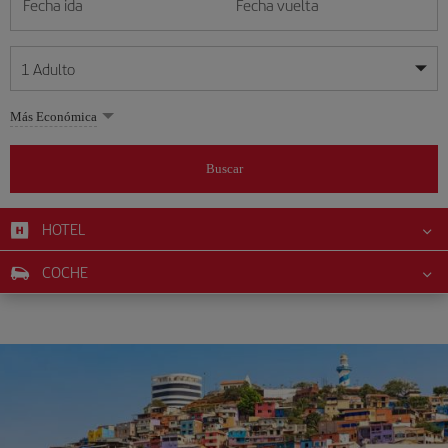
Fecha ida
Fecha vuelta
1
Adulto
Mis fechas son flexibles
Mis fechas son flexibles
Más Económica
1
+
Adulto
agosto
agosto
2026
2026
Más de 11 años
Buscar
Lunes
Lunes
Martes
Martes
Miércoles
Miércoles
Jueves
Jueves
Viernes
Viernes
Sábado
Sábado
Domingo
Domingo
L
L
M
M
X
X
J
J
V
V
S
S
D
D
0
+
Niño
De 2 a 11 años
HOTEL
1
1
2
2
3
3
4
4
5
5
6
6
7
7
8
8
9
9
0
+
Bebé
COCHE
10
10
11
11
12
12
13
13
14
14
15
15
16
16
Menos de 2 años
17
17
18
18
19
19
20
20
21
21
22
22
23
23
24
24
25
25
26
26
27
27
28
28
29
29
30
30
31
31