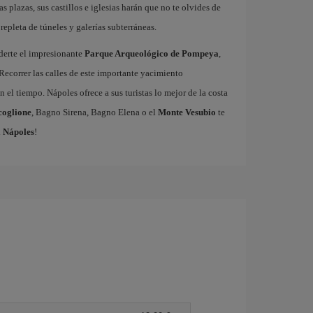
as plazas, sus castillos e iglesias harán que no te olvides de
repleta de túneles y galerías subterráneas.
derte el impresionante
Parque Arqueológico de Pompeya
,
Recorrer las calles de este importante yacimiento
 el tiempo. Nápoles ofrece a sus turistas lo mejor de la costa
coglione
, Bagno Sirena, Bagno Elena o el
Monte Vesubio
te
a Nápoles
!