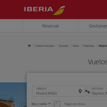
Saltar al contenido principal
Reservar
Gestionar
Vuelos baratos
Europa
Italia
Nápoles
Madri
Vuelos
ORIGEN
DESTINO
Seleccione
Pagar con Avios
Ida y vuelta