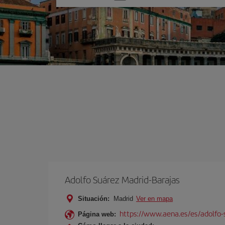
una
opción
Adolfo Suárez Madrid-Barajas
Situación:
Madrid
Ver en mapa
https://www.aena.es/es/adolfo-
Página web: