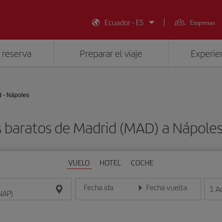
Ecuador - ES
Empresas
 reserva
Preparar el viaje
Experien
d - Nápoles
 baratos de Madrid (MAD) a Nápole
VUELO
HOTEL
COCHE
Fecha ida
Fecha vuelta
1
A
Introduce la fecha en formato día/mes/año
Introduce la fecha en format