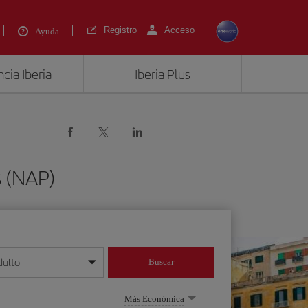
Registro
Acceso
Ayuda
cia Iberia
Iberia Plus
s (NAP)
dulto
Buscar
o día/mes/año
Más Económica