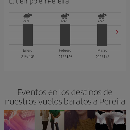
El tiempo en Pereira
Enero
Febrero
Marzo
21º
/
13º
21º
/
13º
21º
/
14º
Eventos en los destinos de
nuestros vuelos baratos a Pereira