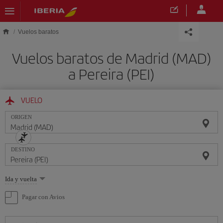
Saltar al contenido principal
Vuelos baratos
Vuelos baratos de Madrid (MAD)
a Pereira (PEI)
VUELO
ORIGEN
DESTINO
Seleccione
Ida y vuelta
una
opción
Pagar con Avios