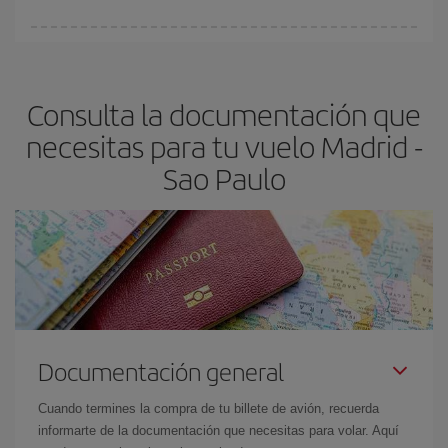
fundamental
para conseguir
vuelos baratos a Madrid-Sao
En Iberia, tenemos distintas tarifas para garantizarte el mejor
Paulo-dest
.
precio según tus necesidades de viaje. La tarifa básica, te
asegura el vuelo más barato.
Consulta la documentación que
necesitas para tu vuelo Madrid -
Sao Paulo
Documentación general
Cuando termines la compra de tu billete de avión, recuerda
informarte de la documentación que necesitas para volar. Aquí