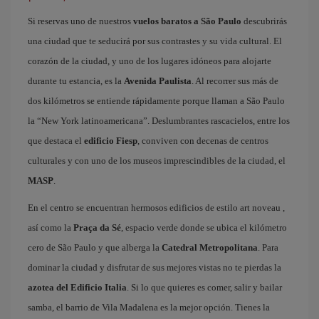
Si reservas uno de nuestros
vuelos baratos a São Paulo
descubrirás
una ciudad que te seducirá por sus contrastes y su vida cultural. El
corazón de la ciudad, y uno de los lugares idóneos para alojarte
durante tu estancia, es la
Avenida Paulista
. Al recorrer sus más de
dos kilómetros se entiende rápidamente porque llaman a São Paulo
la “New York latinoamericana”. Deslumbrantes rascacielos, entre los
que destaca el
edificio Fiesp
, conviven con decenas de centros
culturales y con uno de los museos imprescindibles de la ciudad, el
MASP
.
En el centro se encuentran hermosos edificios de estilo art noveau ,
así como la
Praça da Sé
, espacio verde donde se ubica el kilómetro
cero de São Paulo y que alberga la
Catedral Metropolitana
. Para
dominar la ciudad y disfrutar de sus mejores vistas no te pierdas la
azotea del Edificio Italia
. Si lo que quieres es comer, salir y bailar
samba, el barrio de Vila Madalena es la mejor opción. Tienes la