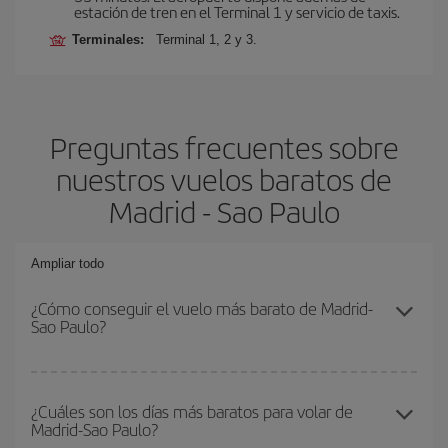
estación de tren en el Terminal 1 y servicio de taxis.
Terminales:
Terminal 1, 2 y 3.
Preguntas frecuentes sobre
nuestros vuelos baratos de
Madrid - Sao Paulo
Ampliar todo
¿Cómo conseguir el vuelo más barato de Madrid-
Sao Paulo?
Podrás ahorrar en tu billete de avión de Madrid-Sao Paulo-dest y
conseguir el vuelo más barato si evitas temporadas altas,
¿Cuáles son los días más baratos para volar de
Madrid-Sao Paulo?
compras con antelación y puedes ser flexible con las fechas y
horarios de ida y vuelta.