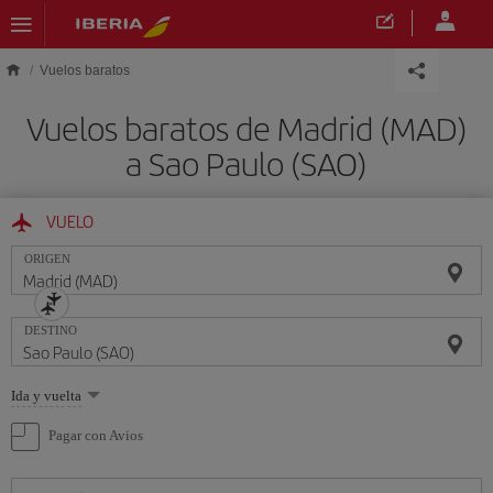
Saltar al contenido principal
Vuelos baratos
Vuelos baratos de Madrid (MAD)
a Sao Paulo (SAO)
VUELO
ORIGEN
DESTINO
Seleccione
Ida y vuelta
una
opción
Pagar con Avios