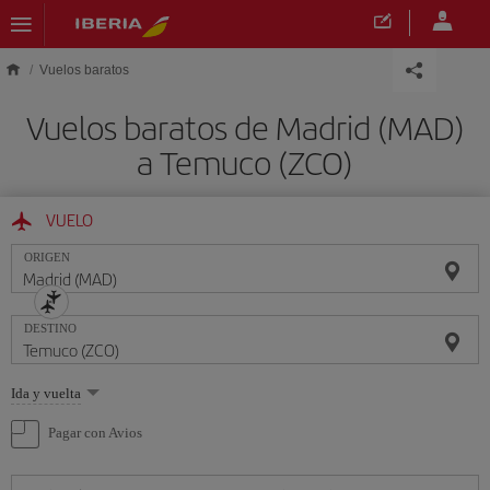
Saltar al contenido principal
Vuelos baratos
Vuelos baratos de Madrid (MAD)
a Temuco (ZCO)
VUELO
ORIGEN
DESTINO
Seleccione
Ida y vuelta
una
opción
Pagar con Avios