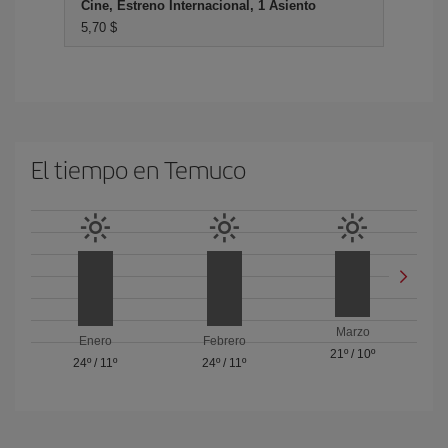
Cine, Estreno Internacional, 1 Asiento
5,70 $
El tiempo en Temuco
Marzo
Enero
Febrero
21º
/
10º
24º
/
11º
24º
/
11º