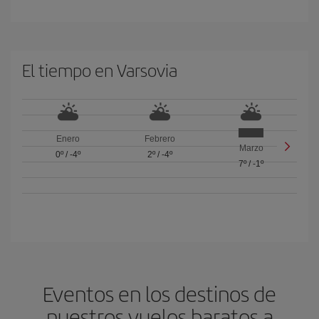
El tiempo en Varsovia
Enero
Febrero
Marzo
0º
/
-4º
2º
/
-4º
7º
/
-1º
Eventos en los destinos de
nuestros vuelos baratos a