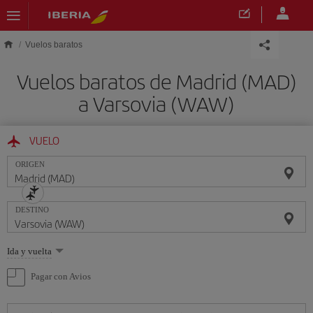
Saltar al contenido principal
Vuelos baratos
Vuelos baratos de Madrid (MAD)
a Varsovia (WAW)
VUELO
ORIGEN
DESTINO
Seleccione
Ida y vuelta
una
opción
Pagar con Avios