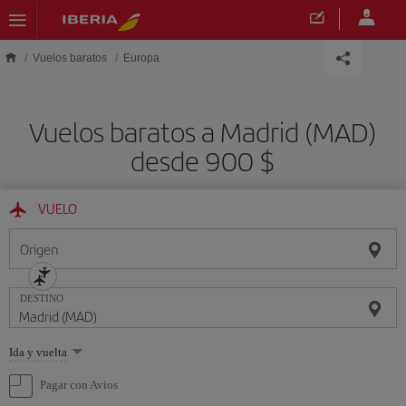
Saltar al contenido principal
Vuelos baratos
Europa
Vuelos baratos a Madrid (MAD)
desde 900 $
VUELO
Origen
DESTINO
Seleccione
Ida y vuelta
una
opción
Pagar con Avios