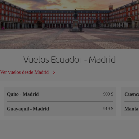
Vuelos Ecuador - Madrid
Ver vuelos desde Madrid
Quito
-
Madrid
Cuenc
900 $
Guayaquil
-
Madrid
Mant
919 $