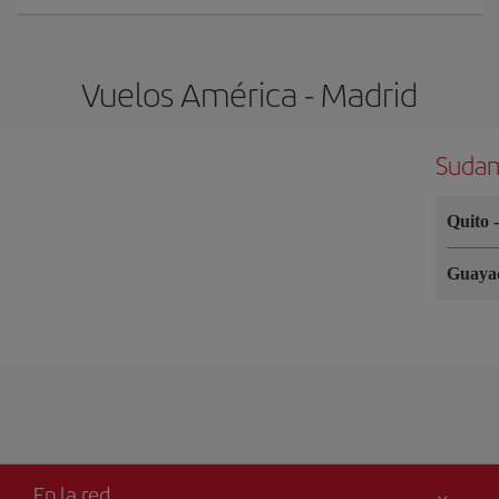
Vuelos América - Madrid
Sudam
Quito
Guaya
En la red