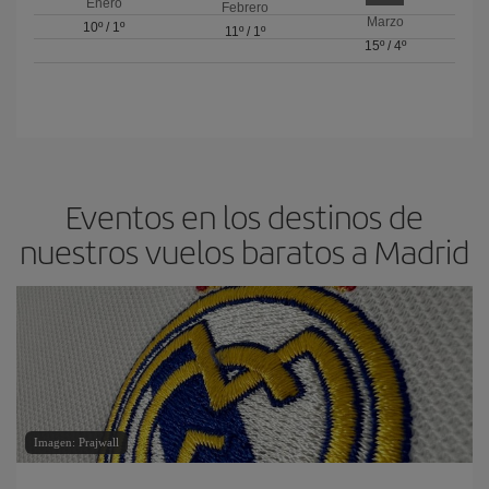
Enero
Febrero
Marzo
10º
/
1º
11º
/
1º
15º
/
4º
Eventos en los destinos de
nuestros vuelos baratos a Madrid
Imagen: Prajwall