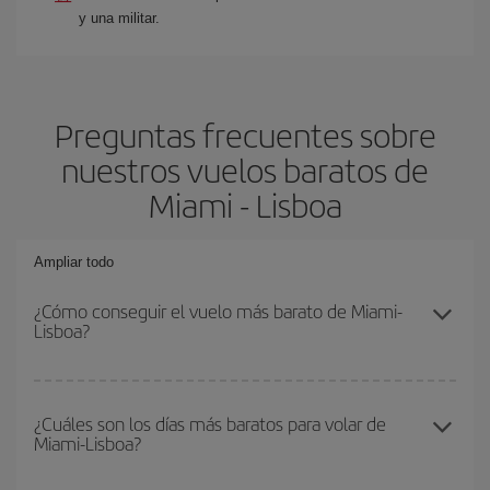
y una militar.
Preguntas frecuentes sobre
nuestros vuelos baratos de
Miami - Lisboa
Ampliar todo
¿Cómo conseguir el vuelo más barato de Miami-
Lisboa?
Podrás ahorrar en tu billete de avión de Miami-Lisboa-dest y
conseguir el vuelo más barato si evitas temporadas altas,
¿Cuáles son los días más baratos para volar de
Miami-Lisboa?
compras con antelación y puedes ser flexible con las fechas y
horarios de ida y vuelta.