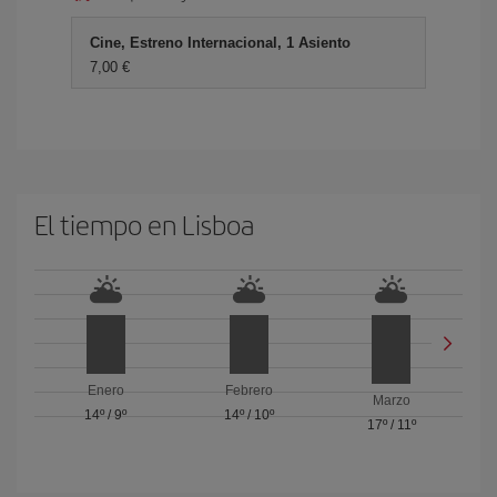
Cine, Estreno Internacional, 1 Asiento
7,00 €
El tiempo en Lisboa
Enero
Febrero
Marzo
14º
/
9º
14º
/
10º
17º
/
11º