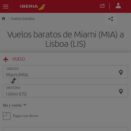
Saltar al contenido principal
Vuelos baratos
Vuelos baratos de Miami (MIA) a
Lisboa (LIS)
VUELO
ORIGEN
DESTINO
Seleccione
Ida y vuelta
una
opción
Pagar con Avios