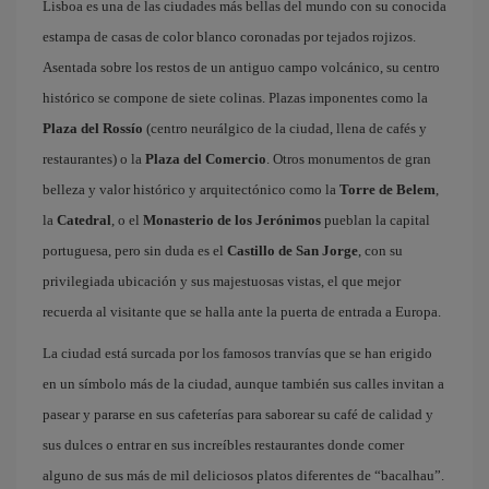
Lisboa es una de las ciudades más bellas del mundo con su conocida
estampa de casas de color blanco coronadas por tejados rojizos.
Asentada sobre los restos de un antiguo campo volcánico, su centro
histórico se compone de siete colinas. Plazas imponentes como la
Plaza del Rossío
(centro neurálgico de la ciudad, llena de cafés y
restaurantes) o la
Plaza del Comercio
. Otros monumentos de gran
belleza y valor histórico y arquitectónico como la
Torre de Belem
,
la
Catedral
, o el
Monasterio de los Jerónimos
pueblan la capital
portuguesa, pero sin duda es el
Castillo de San Jorge
, con su
privilegiada ubicación y sus majestuosas vistas, el que mejor
recuerda al visitante que se halla ante la puerta de entrada a Europa.
La ciudad está surcada por los famosos tranvías que se han erigido
en un símbolo más de la ciudad, aunque también sus calles invitan a
pasear y pararse en sus cafeterías para saborear su café de calidad y
sus dulces o entrar en sus increíbles restaurantes donde comer
alguno de sus más de mil deliciosos platos diferentes de “bacalhau”.