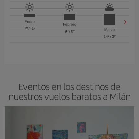
Enero
Febrero
7º
/
-1º
Marzo
9º
/
0º
14º
/
3º
Eventos en los destinos de
nuestros vuelos baratos a Milán