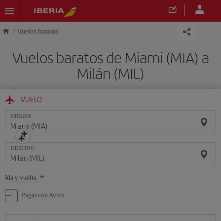
Saltar al contenido principal
Vuelos baratos
Vuelos baratos de Miami (MIA) a
Milán (MIL)
VUELO
ORIGEN
DESTINO
Seleccione
Ida y vuelta
una
opción
Pagar con Avios