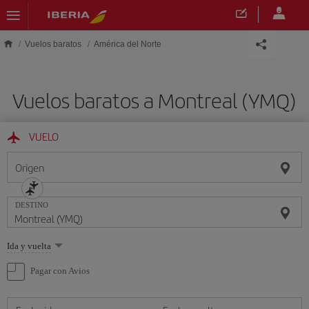
Saltar al contenido principal
Vuelos baratos
América del Norte
Vuelos baratos a Montreal (YMQ)
VUELO
Origen
DESTINO
Seleccione
Ida y vuelta
una
opción
Pagar con Avios