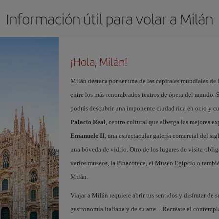
Información útil para volar a Milán
¡Hola, Milán!
Milán destaca por ser una de las capitales mundiales de 
entre los más renombrados teatros de ópera del mundo. S
podrás descubrir una imponente ciudad rica en ocio y c
Palacio Real
, centro cultural que alberga las mejores e
Emanuele II
, una espectacular galería comercial del si
una bóveda de vidrio. Otro de los lugares de visita oblig
varios museos, la Pinacoteca, el Museo Egipcio o tambié
Milán.
Viajar a Milán requiere abrir tus sentidos y disfrutar de s
gastronomía italiana y de su arte…Recréate al contempl