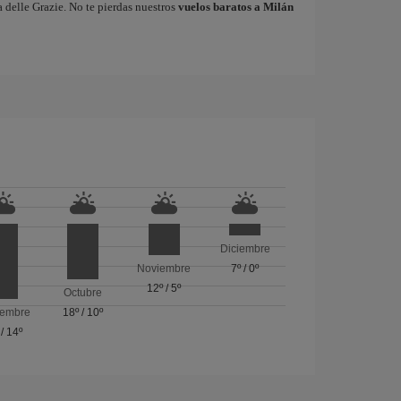
 delle Grazie. No te pierdas nuestros
vuelos baratos a Milán
Diciembre
Noviembre
7º
/
0º
12º
/
5º
Octubre
iembre
18º
/
10º
/
14º