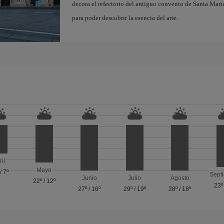
decora el refectorio del antiguo convento de Santa Maria
para poder descubrir la esencia del arte.
ril
Mayo
/
7º
Sept
Junio
Julio
Agosto
22º
/
12º
23º
27º
/
16º
29º
/
19º
28º
/
18º