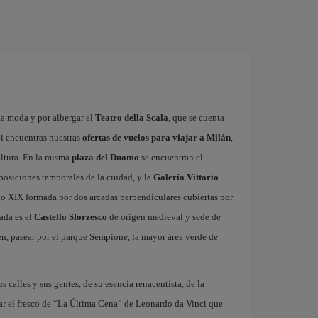
la moda y por albergar el
Teatro della Scala
, que se cuenta
i encuentras nuestras
ofertas de vuelos para viajar a Milán
,
ultura. En la misma
plaza del Duomo
se encuentran el
xposiciones temporales de la ciudad, y la
Galería Vittorio
glo XIX formada por dos arcadas perpendiculares cubiertas por
ada es el
Castello Sforzesco
de origen medieval y sede de
n, pasear por el parque Sempione, la mayor área verde de
us calles y sus gentes, de su esencia renacentista, de la
ar el fresco de “La Última Cena” de Leonardo da Vinci que