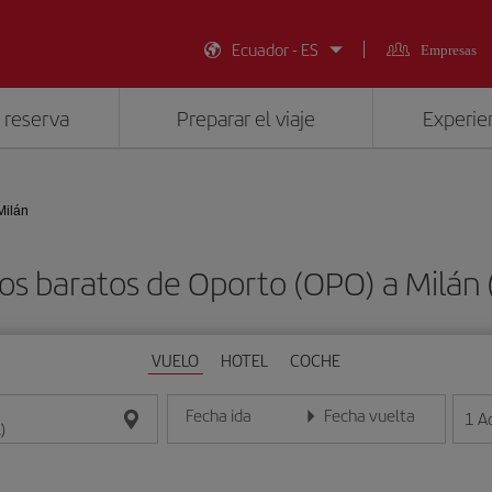
Ecuador - ES
Empresas
 reserva
Preparar el viaje
Experien
Milán
os baratos de Oporto (OPO) a Milán 
VUELO
HOTEL
COCHE
Fecha ida
Fecha vuelta
1
A
Introduce la fecha en formato día/mes/año
Introduce la fecha en format