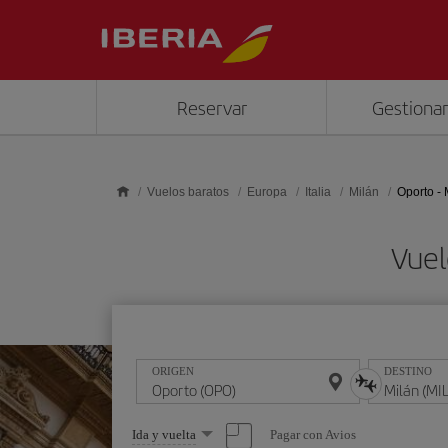
Saltar al contenido principal
Reservar
Gestionar
Vuelos baratos
Europa
Italia
Milán
Oporto - 
Vuel
ORIGEN
DESTINO
Seleccione
Pagar con Avios
Ida y vuelta