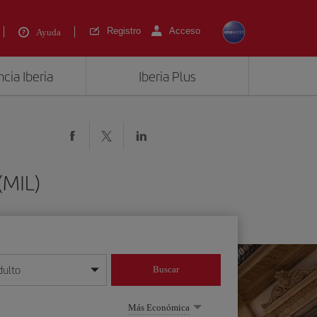
Registro
Acceso
Ayuda
cia Iberia
Iberia Plus
(MIL)
dulto
Buscar
o día/mes/año
Más Económica