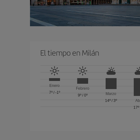
El tiempo en Milán
Enero
Febrero
7º
/
-1º
Marzo
9º
/
0º
14º
/
3º
Ab
17º