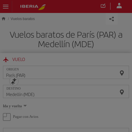
Saltar al contenido principal
Vuelos baratos
Vuelos baratos de París (PAR) a
Medellín (MDE)
VUELO
ORIGEN
DESTINO
Seleccione
Ida y vuelta
una
opción
Pagar con Avios