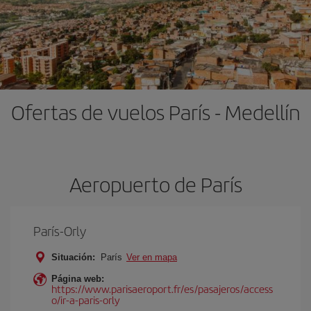
Ofertas de vuelos París - Medellín
Aeropuerto de París
París-Orly
Situación:
París
Ver en mapa
Página web:
https://www.parisaeroport.fr/es/pasajeros/access
o/ir-a-paris-orly