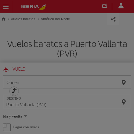
Saltar al contenido principal
Vuelos baratos
América del Norte
Vuelos baratos a Puerto Vallarta
(PVR)
VUELO
Origen
DESTINO
Seleccione
Ida y vuelta
una
opción
Pagar con Avios