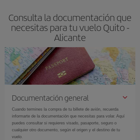
flexible.
Lo normal es que
cuanto antes
reserves tus billetes de
Consulta la documentación que
avión más baratos te saldrán. Además, si buscas los vuelos con
las fechas y los horarios del viaje un poco abiertos, podrás
elegir
necesitas para tu vuelo Quito -
el precio más barato.
Alicante
Documentación general
Cuando termines la compra de tu billete de avión, recuerda
informarte de la documentación que necesitas para volar. Aquí
puedes consultar si requieres visado, pasaporte, seguro o
cualquier otro documento, según el origen y el destino de tu
vuelo.