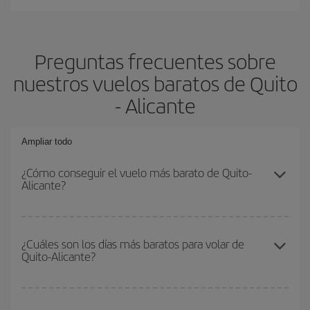
Preguntas frecuentes sobre
nuestros vuelos baratos de Quito
- Alicante
Ampliar todo
¿Cómo conseguir el vuelo más barato de Quito-
Alicante?
Podrás ahorrar en tu billete de avión de Quito-Alicante-dest y
conseguir el vuelo más barato si evitas temporadas altas,
¿Cuáles son los días más baratos para volar de
Quito-Alicante?
compras con antelación y puedes ser flexible con las fechas y
horarios de ida y vuelta.
Para saber qué días te saldrá más económico volar, solo tienes
que empezar una consulta en nuestro
buscador de vuelos