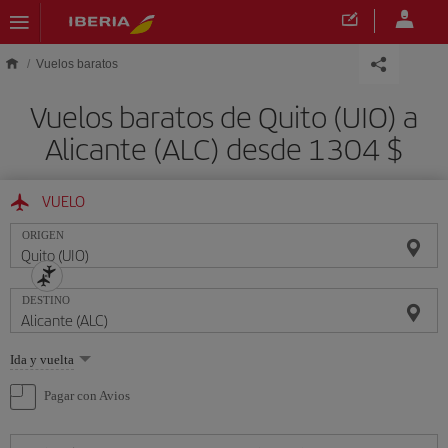
Saltar al contenido principal
Vuelos baratos
Vuelos baratos de Quito (UIO) a
Alicante (ALC) desde 1304 $
VUELO
ORIGEN
DESTINO
Seleccione
Ida y vuelta
una
opción
Pagar con Avios