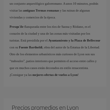
un conjunto arqueológico galorromano. A unos 10 minutos, podrás
visitar las
antiguas Termas romanas
y las ruinas de algunas
viviendas y comercios de la época.
Presqu´ile
flanqueada entre los ríos de Saona y Ródano, es el
corazón de la ciudad y una de las zonas más visitadas por los
turistas. Está presidida por el
Ayuntamiento y la Plaza de Bellecour
con su
Fuente Bartholdi
, obra del autor de la Estatua de la Libertad.
Otro de los elementos urbanísticos más curiosos de Lyon son sus
“traboules”, patios interiores que permiten el acceso entre calles y
que en muchos casos están decorados en estilo renacentista.
¡Consigue ya las
mejores ofertas de vuelos a Lyon
!
Precios promedios en Lyon