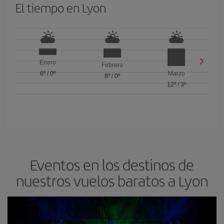
El tiempo en Lyon
Enero
Febrero
6º
/
0º
Marzo
8º
/
0º
12º
/
3º
Eventos en los destinos de
nuestros vuelos baratos a Lyon