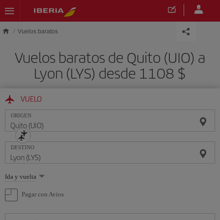
Saltar al contenido principal
Vuelos baratos
Vuelos baratos de Quito (UIO) a
Lyon (LYS) desde 1108 $
VUELO
ORIGEN
DESTINO
Seleccione
Ida y vuelta
una
opción
Pagar con Avios