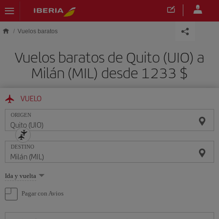
Saltar al contenido principal
Vuelos baratos
Vuelos baratos de Quito (UIO) a
Milán (MIL) desde 1233 $
VUELO
ORIGEN
DESTINO
Seleccione
Ida y vuelta
una
opción
Pagar con Avios