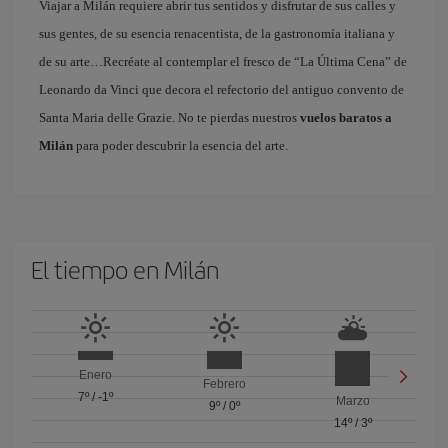
Viajar a Milán requiere abrir tus sentidos y disfrutar de sus calles y
sus gentes, de su esencia renacentista, de la gastronomía italiana y
de su arte…Recréate al contemplar el fresco de “La Última Cena” de
Leonardo da Vinci que decora el refectorio del antiguo convento de
Santa Maria delle Grazie. No te pierdas nuestros
vuelos baratos a
Milán
para poder descubrir la esencia del arte.
El tiempo en Milán
Enero
Febrero
7º
/
-1º
Marzo
9º
/
0º
14º
/
3º