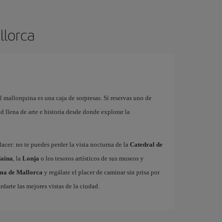
llorca
l mallorquina es una caja de sorpresas. Si reservas uno de
 llena de arte e historia desde donde explorar la
acer: no te puedes perder la vista nocturna de la
Catedral de
aina
, la
Lonja
o los tesoros artísticos de sus museos y
lma de Mallorca
y regálate el placer de caminar sin prisa por
rdarte las mejores vistas de la ciudad.