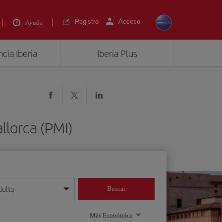
Registro
Acceso
Ayuda
cia Iberia
Iberia Plus
llorca (PMI)
dulto
Buscar
o día/mes/año
Más Económica