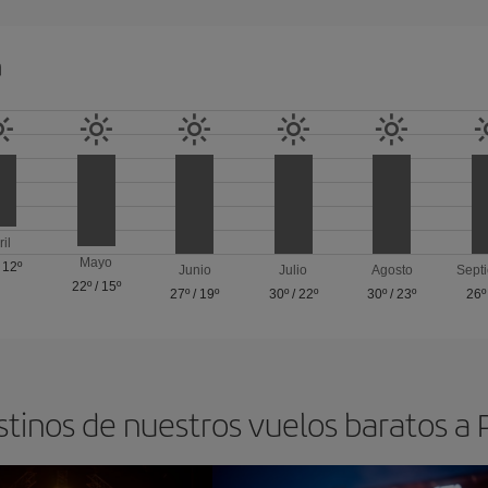
a
ril
Mayo
/
12º
Junio
Julio
Agosto
Sept
22º
/
15º
27º
/
19º
30º
/
22º
30º
/
23º
26º
stinos de nuestros vuelos baratos a