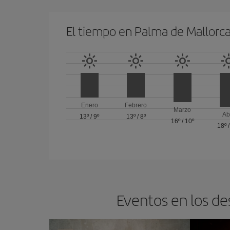
El tiempo en Palma de Mallorc
Enero
Febrero
Marzo
Ab
13º
/
9º
13º
/
8º
16º
/
10º
18º
Eventos en los de