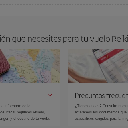
os baratos. Las claves para encontrar los mejores precios son
anticiparte y 
drán. Además, si buscas los vuelos con las fechas y los horarios del viaje un
ón que necesitas para tu vuelo Reiki
Preguntas frecue
da informarte de la
¿Tienes dudas? Consulta nues
sultar si requieres visado,
aclaramos los documentos que ne
rigen y el destino de tu vuelo.
específicos exigidos para la mi