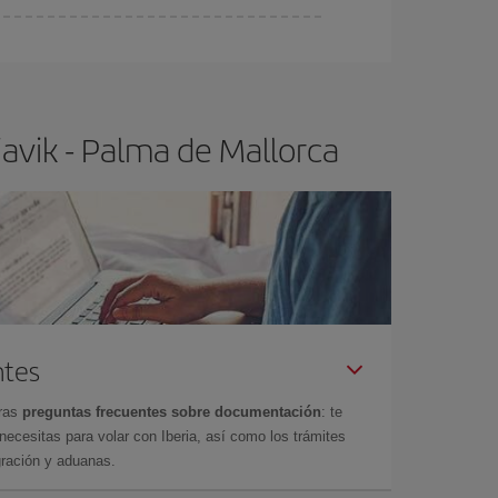
ser flexible.
Lo normal es que
cuanto antes
 poco abiertos, podrás
elegir el precio más
avik - Palma de Mallorca
ntes
tras
preguntas frecuentes sobre documentación
: te
cesitas para volar con Iberia, así como los trámites
gración y aduanas.