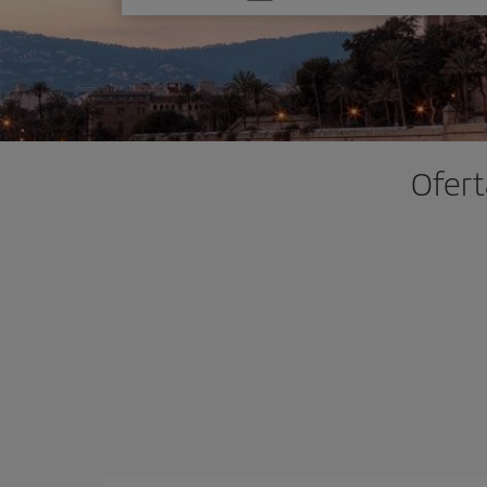
una
opción
Ofert