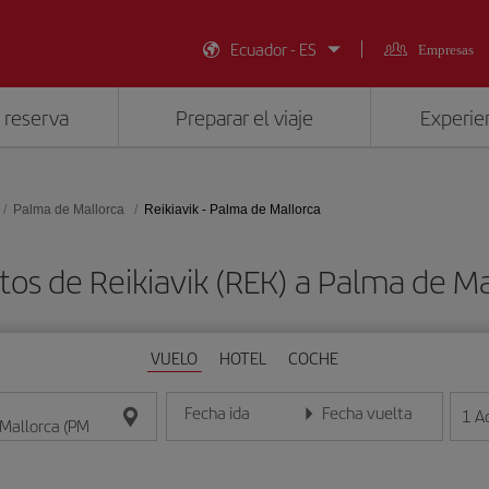
Ecuador - ES
Empresas
 reserva
Preparar el viaje
Experien
Palma de Mallorca
Reikiavik - Palma de Mallorca
tos de Reikiavik (REK) a Palma de Ma
VUELO
HOTEL
COCHE
Fecha ida
Fecha vuelta
1
A
Introduce la fecha en formato día/mes/año
Introduce la fecha en format