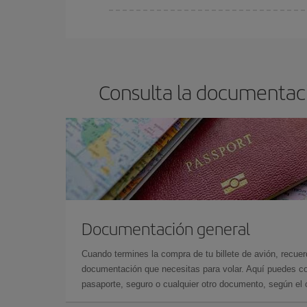
Cualquier día de la semana puedes encontrar vuel
reserves tus billetes de avión más baratos te sal
barato.
Consulta la documentaci
Documentación general
Cuando termines la compra de tu billete de avión, recuer
documentación que necesitas para volar. Aquí puedes con
pasaporte, seguro o cualquier otro documento, según el o