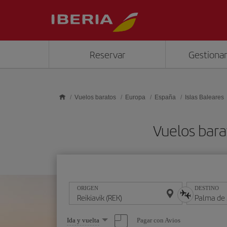
Saltar al contenido principal
Reservar
Gestionar
Vuelos baratos
Europa
España
Islas Baleares
Vuelos bara
ORIGEN
DESTINO
Seleccione
Pagar con Avios
Ida y vuelta