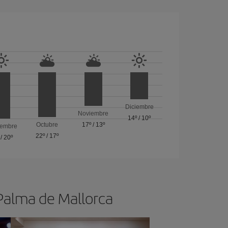
Diciembre
Noviembre
14º
/
10º
Octubre
17º
/
13º
iembre
22º
/
17º
/
20º
 Palma de Mallorca