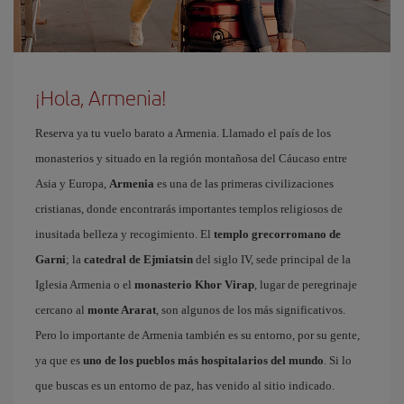
¡Hola, Armenia!
Reserva ya tu vuelo barato a Armenia. Llamado el país de los
monasterios y situado en la región montañosa del Cáucaso entre
Asia y Europa,
Armenia
es una de las primeras civilizaciones
cristianas, donde encontrarás importantes templos religiosos de
inusitada belleza y recogimiento. El
templo grecorromano de
Garni
; la
catedral de Ejmiatsin
del siglo IV, sede principal de la
Iglesia Armenia o el
monasterio Khor Virap
, lugar de peregrinaje
cercano al
monte Ararat
, son algunos de los más significativos.
Pero lo importante de Armenia también es su entorno, por su gente,
ya que es
uno de los pueblos más hospitalarios del mundo
. Si lo
que buscas es un entorno de paz, has venido al sitio indicado.