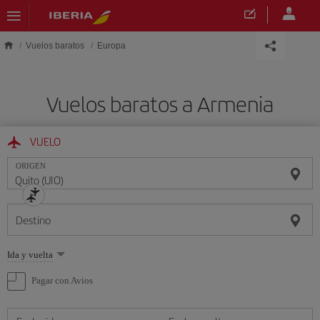
Saltar al contenido principal
Vuelos baratos
Europa
Vuelos baratos a Armenia
VUELO
ORIGEN
Destino
Seleccione
Ida y vuelta
una
opción
Pagar con Avios