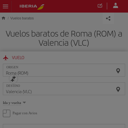
Saltar al contenido principal
Vuelos baratos
Vuelos baratos de Roma (ROM) a
Valencia (VLC)
VUELO
ORIGEN
DESTINO
Seleccione
Ida y vuelta
una
opción
Pagar con Avios