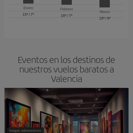
Enero
Febrero
Marzo
15º
/
7º
16º
/
7º
19º
/
9º
Eventos en los destinos de
nuestros vuelos baratos a
Valencia
Imagen: mihaitarniceru