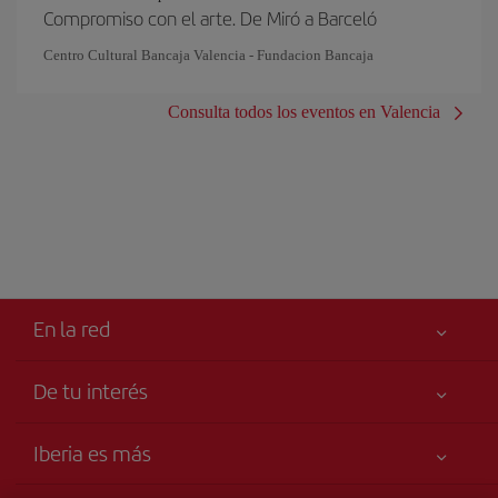
Compromiso con el arte. De Miró a Barceló
Centro Cultural Bancaja Valencia - Fundacion Bancaja
Consulta todos los eventos en Valencia
En la red
De tu interés
Tu seguridad es lo primero
Iberia es más
Accesibilidad
Noticias y Novedades