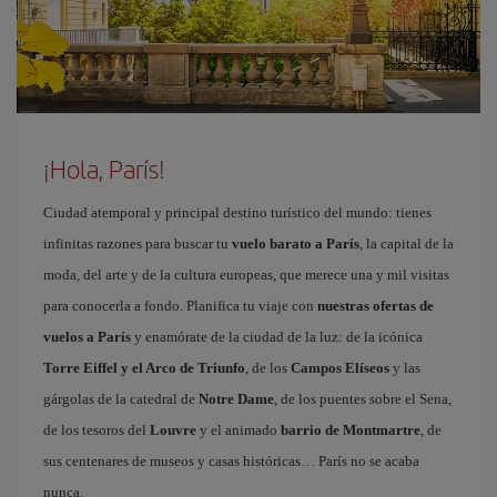
¡Hola, París!
Ciudad atemporal y principal destino turístico del mundo: tienes
infinitas razones para buscar tu
vuelo barato a París
, la capital de la
moda, del arte y de la cultura europeas, que merece una y mil visitas
para conocerla a fondo. Planifica tu viaje con
nuestras ofertas de
vuelos a París
y enamórate de la ciudad de la luz: de la icónica
Torre Eiffel y el Arco de Triunfo
, de los
Campos Elíseos
y las
gárgolas de la catedral de
Notre Dame
, de los puentes sobre el Sena,
de los tesoros del
Louvre
y el animado
barrio de Montmartre
, de
sus centenares de museos y casas históricas… París no se acaba
nunca.