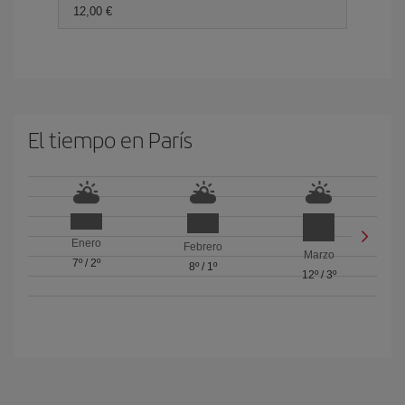
12,00 €
El tiempo en París
Enero
Febrero
Marzo
7º
/
2º
8º
/
1º
12º
/
3º