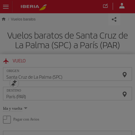
Saltar al contenido principal
Vuelos baratos
Vuelos baratos de Santa Cruz de
La Palma (SPC) a París (PAR)
VUELO
ORIGEN
DESTINO
Seleccione
Ida y vuelta
una
opción
Pagar con Avios