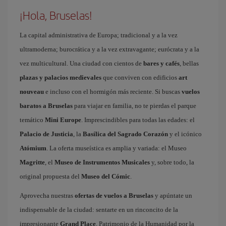
¡Hola, Bruselas!
La capital administrativa de Europa; tradicional y a la vez
ultramoderna; burocrática y a la vez extravagante; eurócrata y a la
vez multicultural. Una ciudad con cientos de
bares y cafés
, bellas
plazas y palacios medievales
que conviven con edificios
art
nouveau
e incluso con el hormigón más reciente. Si buscas
vuelos
baratos a Bruselas
para viajar en familia, no te pierdas el parque
temático
Mini Europe
. Imprescindibles para todas las edades: el
Palacio de Justicia
, la
Basílica del Sagrado Corazón
y el icónico
Atómium
. La oferta museística es amplia y variada: el Museo
Magritte
, el
Museo de Instrumentos Musicales
y, sobre todo, la
original propuesta del
Museo del Cómic
.
Aprovecha nuestras
ofertas de vuelos a Bruselas
y apúntate un
indispensable de la ciudad: sentarte en un rinconcito de la
impresionante
Grand Place
, Patrimonio de la Humanidad por la