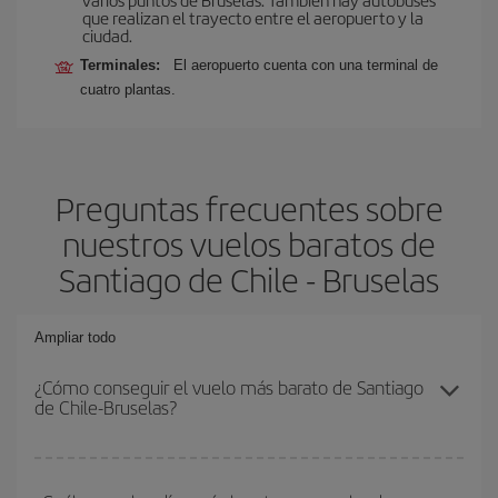
que realizan el trayecto entre el aeropuerto y la
ciudad.
Terminales:
El aeropuerto cuenta con una terminal de
cuatro plantas.
Preguntas frecuentes sobre
nuestros vuelos baratos de
Santiago de Chile - Bruselas
Ampliar todo
¿Cómo conseguir el vuelo más barato de Santiago
de Chile-Bruselas?
Podrás ahorrar en tu billete de avión de Santiago de Chile-
Bruselas-dest y conseguir el vuelo más barato si evitas