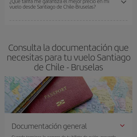
¿Qué tarifa me garantiza el mejor precio en mi
vuelo desde Santiago de Chile-Bruselas?
y de que las tarifas más baratas (turista) estén disponibles o se
vayan agotando. Por eso, comprar con antelación es
fundamental
para conseguir
vuelos baratos a Santiago de
En Iberia, tenemos distintas tarifas para garantizarte el mejor
Chile-Bruselas-dest
.
precio según tus necesidades de viaje. La tarifa básica, te
asegura el vuelo más barato.
Consulta la documentación que
necesitas para tu vuelo Santiago
de Chile - Bruselas
Documentación general