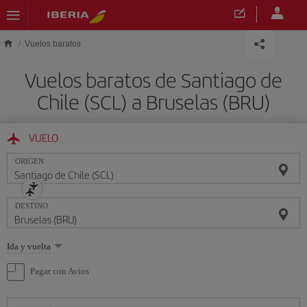
Saltar al contenido principal
Vuelos baratos
Vuelos baratos de Santiago de
Chile (SCL) a Bruselas (BRU)
VUELO
ORIGEN
DESTINO
Seleccione
Ida y vuelta
una
opción
Pagar con Avios